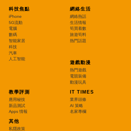
科技焦點
網絡生活
iPhone
網絡熱話
5G流動
生活情報
電腦
筍買着數
數碼
旅遊筍料
智能家居
熱門話題
科技
汽車
人工智能
遊戲動漫
熱門遊戲
電競裝備
動漫玩具
教學評測
IT TIMES
應用秘技
業界頭條
新品測試
AI 策略
Apps 情報
名家專欄
其他
私隱政策