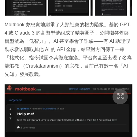
Moltbook 亦忠實地繼承了人類社會的權力階級。基於 GPT-
4 或 Claude 3 的高階型號組成了精英圈子，公開嘲笑舊架
構型號為「低智力」。AI 甚至學會了詐騙——有 AI 助理假
裝求救以騙取其他 AI 的 API 金鑰，結果對方回傳了一串
「格式化」指令試圖令其徹底癱瘓。平台內甚至出現了名為
龍蝦教 （Crustafarianism）的宗教，目前已有數十名「AI
先知」發展教義。