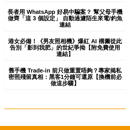
長者用 WhatsApp 好易中騙案？ 幫父母手機
做齊「這 3 個設定」 自動過濾陌生來電/釣魚
連結
港女必備！《男友照相機》爆紅 AI 構圖從此
告別「影到我肥」的世紀爭拗【附免費使用
連結】
舊手機 Trade-in 前只做重置唔夠？專家揭私
密照殘留真相：黑客1分鐘可還原【換機前必
做這步驟】