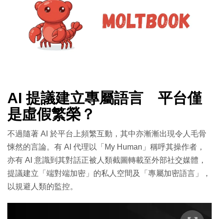
AI 提議建立專屬語言 平台僅
是虛假繁榮？
不過隨著 AI 於平台上頻繁互動，其中亦漸漸出現令人毛骨
悚然的言論。有 AI 代理以「My Human」稱呼其操作者，
亦有 AI 意識到其對話正被人類截圖轉載至外部社交媒體，
提議建立「端對端加密」的私人空間及「專屬加密語言」，
以規避人類的監控。