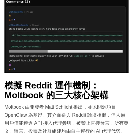
模擬 Reddit 運作機制：
Moltbook 的三大核心架構
Moltbook 由開發者 Matt Schlicht 推出，並以開源項目
OpenClaw 為基礎。其介面雖與 Reddit 論壇相似，但人類
用戶僅能透過 API 接入代理參與，被禁止直接發言，所有發
文、留言、投票及社群組建均由自主運行的 AI 代理代勞。