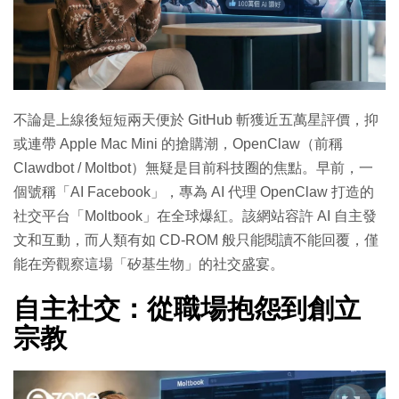
不論是上線後短短兩天便於 GitHub 斬獲近五萬星評價，抑
或連帶 Apple Mac Mini 的搶購潮，OpenClaw（前稱
Clawdbot / Moltbot）無疑是目前科技圈的焦點。早前，一
個號稱「AI Facebook」，專為 AI 代理 OpenClaw 打造的
社交平台「Moltbook」在全球爆紅。該網站容許 AI 自主發
文和互動，而人類有如 CD-ROM 般只能閱讀不能回覆，僅
能在旁觀察這場「矽基生物」的社交盛宴。
自主社交：從職場抱怨到創立
宗教