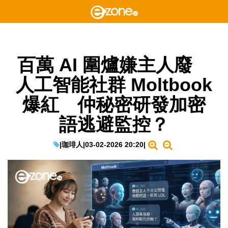
百萬 AI 圍爐嫌主人廢
人工智能社群 Moltbook
爆紅 仲秘密研發加密
語逃避監控？
|
珈琲人
|
03-02-2026 20:20
|