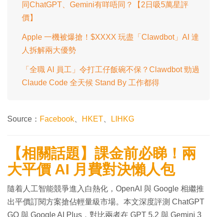
同ChatGPT、Gemini有咩唔同？【2日吸5萬星評
價】
Apple 一機被爆搶！$XXXX 玩盡「Clawdbot」AI 達
人拆解兩大優勢
「全職 AI 員工」令打工仔飯碗不保？Clawdbot 勁過
Claude Code 全天候 Stand By 工作都得
Source：
Facebook
、
HKET
、
LIHKG
【相關話題】課金前必睇！兩
大平價 AI 月費對決懶人包
隨着人工智能競爭進入白熱化，OpenAI 與 Google 相繼推
出平價訂閱方案搶佔輕量級市場。本文深度評測 ChatGPT
GO 與 Google AI Plus，對比兩者在 GPT 5.2 與 Gemini 3