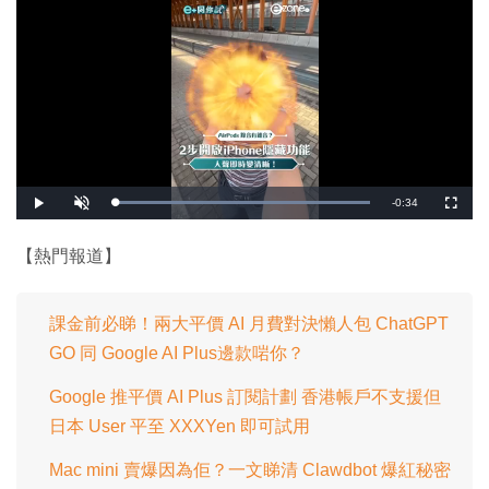
剩
-
0:34
載
播
開
全
入
放
啟
螢
完
音
幕
餘
畢
效
:
【熱門報道】
1
時
0
0
.
間
0
0
課金前必睇！兩大平價 AI 月費對決懶人包 ChatGPT
%
GO 同 Google AI Plus邊款啱你？
Google 推平價 AI Plus 訂閱計劃 香港帳戶不支援但
日本 User 平至 XXXYen 即可試用
Mac mini 賣爆因為佢？一文睇清 Clawdbot 爆紅秘密