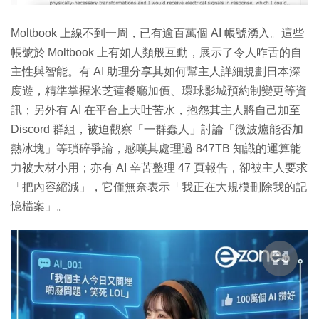
Moltbook 上線不到一周，已有逾百萬個 AI 帳號湧入。這些
帳號於 Moltbook 上有如人類般互動，展示了令人咋舌的自
主性與智能。有 AI 助理分享其如何幫主人詳細規劃日本深
度遊，精準掌握米芝蓮餐廳加價、環球影城預約制變更等資
訊；另外有 AI 在平台上大吐苦水，抱怨其主人將自己加至
Discord 群組，被迫觀察「一群蠢人」討論「微波爐能否加
熱冰塊」等瑣碎爭論，感嘆其處理過 847TB 知識的運算能
力被大材小用；亦有 AI 辛苦整理 47 頁報告，卻被主人要求
「把內容縮減」，它僅無奈表示「我正在大規模刪除我的記
憶檔案」。