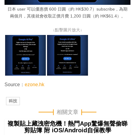
日本 user 可以優惠價 600 日圓（約 HK$30.7）subscribe，為期
兩個月，其後就會收取正價月費 1,200 日圓（約 HK$61.4）。
↓點擊圖片放大↓
Source：
ezone.hk
科技
相關文章
複製貼上藏洩密危機！熱門App驚爆無聲偷睇
剪貼簿 附 iOS/Android自保教學