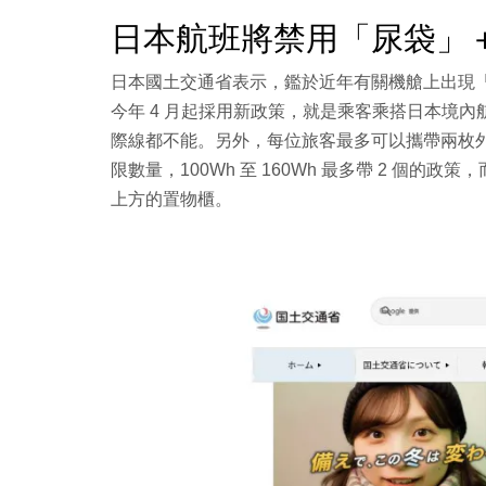
日本航班將禁用「尿袋」
日本國土交通省表示，鑑於近年有關機艙上出現
今年 4 月起採用新政策，就是乘客乘搭日本境
際線都不能。另外，每位旅客最多可以攜帶兩枚外置
限數量，100Wh 至 160Wh 最多帶 2 個
上方的置物櫃。