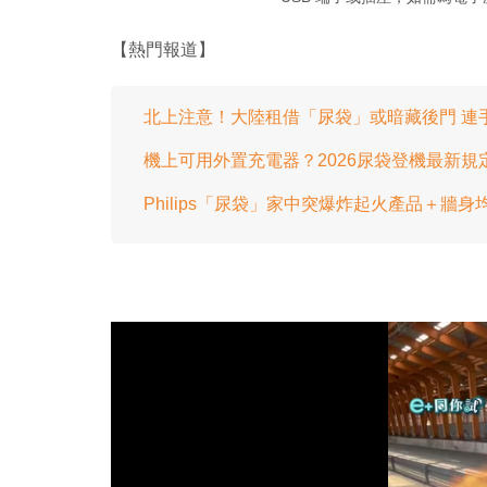
【熱門報道】
北上注意！大陸租借「尿袋」或暗藏後門 連
機上可用外置充電器？2026尿袋登機最新規
Philips「尿袋」家中突爆炸起火產品＋牆