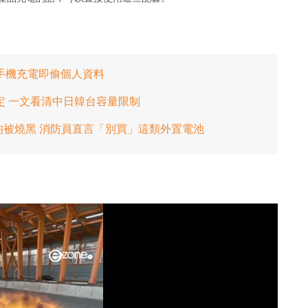
手機充電即偷個人資料
定 一文看清中日韓台容量限制
身均被燒黑 消防員直言「別買」這類外置電池