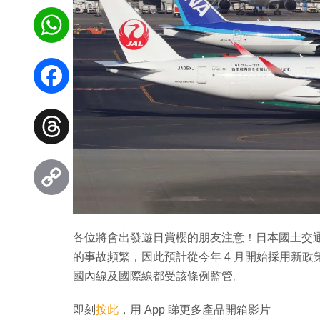
WhatsApp
Facebook
Threads
Copy
各位將會出發遊日賞櫻的朋友注意！日本國土交
Link
的事故頻繁，因此預計從今年 4 月開始採用新
國內線及國際線都受該條例監管。
即刻
按此
，用 App 睇更多產品開箱影片