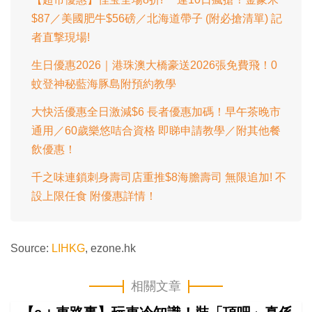
$87／美國肥牛$56磅／北海道帶子 (附必搶清單) 記
者直撃現場!
生日優惠2026｜港珠澳大橋豪送2026張免費飛！0
蚊登神秘藍海豚島附預約教學
大快活優惠全日激減$6 長者優惠加碼！早午茶晚市
通用／60歲樂悠咭合資格 即睇申請教學／附其他餐
飲優惠！
千之味連鎖刺身壽司店重推$8海膽壽司 無限追加! 不
設上限任食 附優惠詳情！
Source:
LIHKG
, ezone.hk
相關文章