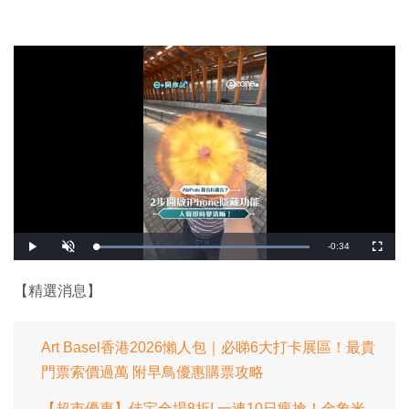
剩
-
0:34
載
播
開
全
入
放
啟
螢
完
音
幕
餘
畢
效
:
【精選消息】
1
時
0
0
.
間
0
0
Art Basel香港2026懶人包｜必睇6大打卡展區！最貴
%
門票索價過萬 附早鳥優惠購票攻略
【超市優惠】佳宝全場8折! 一連10日瘋搶！金象米