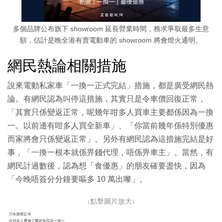
多個品牌公布旗下 showroom 延長營業時間，務求爭取最多生意
額，估計是晚全港有賣電動車的 showroom 將會燈火通明。
網民熱論相關措施
說來電動私家車「一換一正式完結」措施，都是廣受網民熱
論。有網民認為叫停這措施，其實只是令車價回復正常，
「其實只係變返正常，呢幾年咁多人買車主要都係因為一換
一。以前邊有咁多人買全新車」、「你當前幾年係特別優惠
而家將會只係變返正常」。另外有網民認為這措施完結是好
事，「一換一根本就係畀錢代理，唔係畀車主」。當然，有
網民計過數後，認為想「食優惠」的朋友確要盡快，因為
「今晚唔簽分分鐘要嘔多 10 萬出嚟」。
↓點擊圖片放大↓