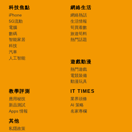
科技焦點
網絡生活
iPhone
網絡熱話
5G流動
生活情報
電腦
筍買着數
數碼
旅遊筍料
智能家居
熱門話題
科技
汽車
人工智能
遊戲動漫
熱門遊戲
電競裝備
動漫玩具
教學評測
IT TIMES
應用秘技
業界頭條
新品測試
AI 策略
Apps 情報
名家專欄
其他
私隱政策