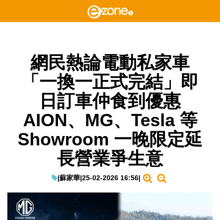
網民熱論電動私家車
「一換一正式完結」即
日訂車仲食到優惠
AION、MG、Tesla 等
Showroom 一晚限定延
長營業爭生意
|
蘇家華
|
25-02-2026 16:56
|