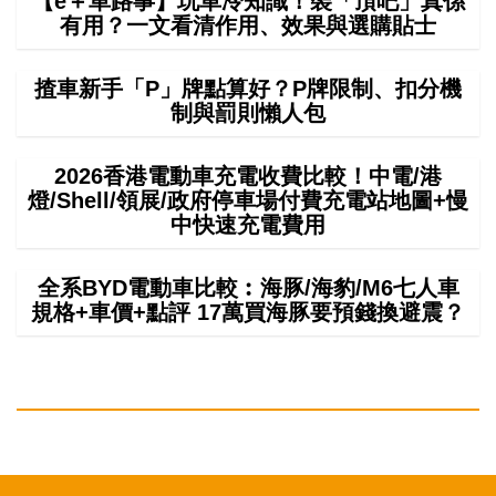
【e＋車路事】玩車冷知識！裝「頂吧」真係
有用？一文看清作用、效果與選購貼士
揸車新手「P」牌點算好？P牌限制、扣分機
制與罰則懶人包
2026香港電動車充電收費比較！中電/港
燈/Shell/領展/政府停車場付費充電站地圖+慢
中快速充電費用
全系BYD電動車比較︰海豚/海豹/M6七人車
規格+車價+點評 17萬買海豚要預錢換避震？