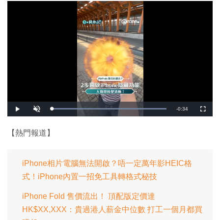
剩
-
0:34
載
播
開
全
入
放
啟
螢
完
音
幕
餘
畢
效
:
【熱門報道】
1
時
0
0
.
間
0
0
iPhone相片電腦無法開啟？唔一定萬年影HEIC格
%
式！iPhone內置一招免工具轉格式秘技
iPhone Fold 售價流出！ 頂配版定價達
HK$XX,XXX：貴過港人薪金中位數 打工一個月都買