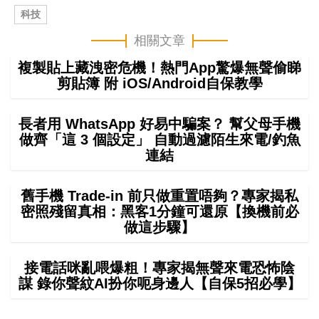
科技
相關文章
複製貼上藏洩密危機！熱門App驚爆無聲偷睇
剪貼簿 附 iOS/Android自保教學
長者用 WhatsApp 好易中騙案？ 幫父母手機
做齊「這 3 個設定」 自動過濾陌生來電/釣魚
連結
舊手機 Trade-in 前只做重置唔夠？專家揭私
密照殘留真相：黑客1分鐘可還原【換機前必
做這步驟】
接電話咪亂喂爆粗！專家揭無聲來電恐怖陰
謀 錄你聲紋AI扮你呃身邊人【自保5招必學】