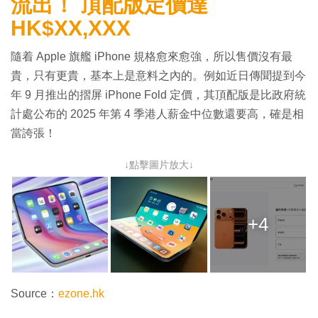
流出！ 頂配版定價達
HK$XX,XXX
隨着 Apple 旗艦 iPhone 規格愈來愈強，所以售價沒有最
貴，只有更貴，基本上是意料之內的。例如近日傳聞提到今
年 9 月推出的摺屏 iPhone Fold 定價，其頂配版是比政府統
計處公布的 2025 年第 4 季港人薪金中位數還要高，確是相
當誇張！
↓點擊圖片放大↓
+4
Source：
ezone.hk