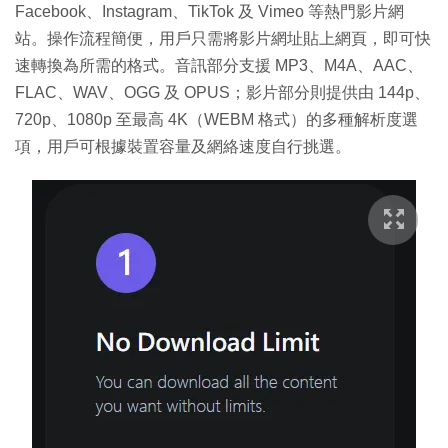
Facebook、Instagram、TikTok 及 Vimeo 等熱門影片網
站。操作流程簡便，用戶只需將影片網址貼上網頁，即可快
速轉換為所需的格式。音訊部分支援 MP3、M4A、AAC、
FLAC、WAV、OGG 及 OPUS；影片部分則提供由 144p、
720p、1080p 至最高 4K（WEBM 格式）的多種解析度選
項，用戶可根據裝置容量及網絡速度自行挑選。