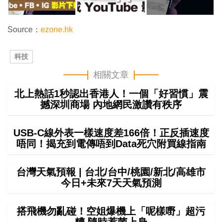
Source：
ezone.hk
科技
相關文章
北上熱話1秒認出香港人！一個「好習慣」震
撼深圳商場 內地網民激讚有秩序
USB-C線外表一樣速度差166倍！正反插速度
唔同！揭充到電傳唔到Data死穴附買線指南
台灣天氣預報 | 台北/台中/桃園/新北/高雄市
今日+未來7天天氣預測
搭飛機勿亂碰！空姐爆機上「呢樣嘢」超污
糟 隨時惹菌上身