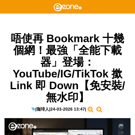
唔使再 Bookmark 十幾
個網！最強「全能下載
器」登場：
YouTube/IG/TikTok 撳
Link 即 Down【免安裝/
無水印】
|
珈琲人
|
24-03-2026 13:47
|