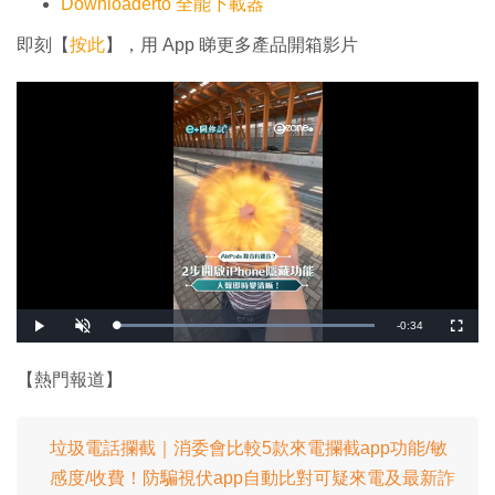
Downloaderto 全能下載器
即刻【
按此
】，用 App 睇更多產品開箱影片
剩
-
0:34
載
播
開
全
入
放
啟
螢
完
音
幕
餘
畢
效
:
【熱門報道】
1
時
0
0
.
間
0
0
垃圾電話攔截｜消委會比較5款來電攔截app功能/敏
%
感度/收費！防騙視伏app自動比對可疑來電及最新詐