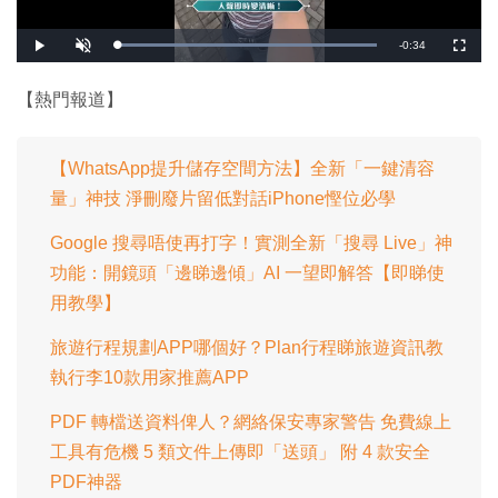
剩
-
0:34
載
播
開
全
入
放
啟
螢
完
音
幕
餘
畢
效
:
【熱門報道】
1
時
0
0
.
間
0
0
【WhatsApp提升儲存空間方法】全新「一鍵清容
%
量」神技 淨刪廢片留低對話iPhone慳位必學
Google 搜尋唔使再打字！實測全新「搜尋 Live」神
功能：開鏡頭「邊睇邊傾」AI 一望即解答【即睇使
用教學】
旅遊行程規劃APP哪個好？Plan行程睇旅遊資訊教
執行李10款用家推薦APP
PDF 轉檔送資料俾人？網絡保安專家警告 免費線上
工具有危機 5 類文件上傳即「送頭」 附 4 款安全
PDF神器