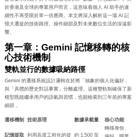
於香港及全球的專業用戶而言，這意味着個人 AI 助手的連
續性不再受限於單一供應商。本文將深入解析這一場 AI 記
憶大遷徙的技術路徑、操作細節及對未來數位生活的深遠影
響。
第一章：Gemini 記憶移轉的核
心技術機制
雙軌並行的數據吸納路徑
Gemini 的遷移系統設計邏輯在於將「抽象的個人化偏好」
與「具體的歷史對話事實」分離處理。這種雙軌制確保了新
模型既能繼承用戶的語氣與習慣，也能檢索到三年前的專案
細節
。
遷移機制
技術原理
數據承載量
核心功能
轉移身份、
記憶提取
利用高度工程化的提
約 1,500 至
偏好、職業