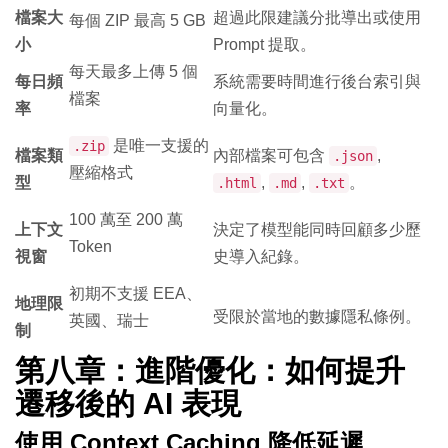
檔案大
超過此限建議分批導出或使用
每個 ZIP 最高 5 GB
小
Prompt 提取。
每天最多上傳 5 個
每日頻
系統需要時間進行後台索引與
檔案
率
向量化。
是唯一支援的
.zip
檔案類
內部檔案可包含
,
.json
壓縮格式
型
,
,
。
.html
.md
.txt
100 萬至 200 萬
上下文
決定了模型能同時回顧多少歷
Token
視窗
史導入紀錄。
初期不支援 EEA、
地理限
受限於當地的數據隱私條例。
英國、瑞士
制
第八章：進階優化：如何提升
遷移後的 AI 表現
使用 Context Caching 降低延遲