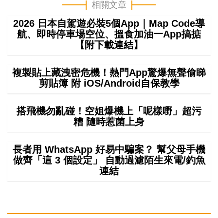
相關文章
2026 日本自駕遊必裝5個App｜Map Code導
航、即時停車場空位、搵食加油一App搞掂
【附下載連結】
複製貼上藏洩密危機！熱門App驚爆無聲偷睇
剪貼簿 附 iOS/Android自保教學
搭飛機勿亂碰！空姐爆機上「呢樣嘢」超污
糟 隨時惹菌上身
長者用 WhatsApp 好易中騙案？ 幫父母手機
做齊「這 3 個設定」 自動過濾陌生來電/釣魚
連結