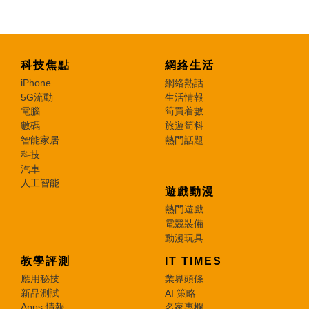
科技焦點
網絡生活
iPhone
網絡熱話
5G流動
生活情報
電腦
筍買着數
數碼
旅遊筍料
智能家居
熱門話題
科技
汽車
人工智能
遊戲動漫
熱門遊戲
電競裝備
動漫玩具
教學評測
IT TIMES
應用秘技
業界頭條
新品測試
AI 策略
Apps 情報
名家專欄