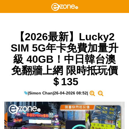
【2026最新】Lucky2
SIM 5G年卡免費加量升
級 40GB！中日韓台澳
免翻牆上網 限時抵玩價
＄135
|
Simon Chan
|
26-04-2026 08:52
|