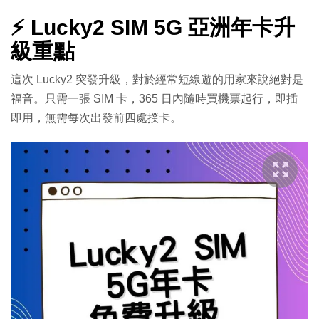
⚡ Lucky2 SIM 5G 亞洲年卡升
級重點
這次 Lucky2 突發升級，對於經常短線遊的用家來說絕對是
福音。只需一張 SIM 卡，365 日內隨時買機票起行，即插
即用，無需每次出發前四處撲卡。