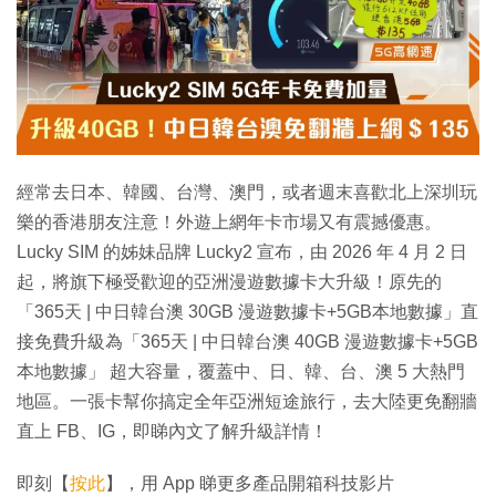
經常去日本、韓國、台灣、澳門，或者週末喜歡北上深圳玩
樂的香港朋友注意！外遊上網年卡市場又有震撼優惠。
Lucky SIM 的姊妹品牌 Lucky2 宣布，由 2026 年 4 月 2 日
起，將旗下極受歡迎的亞洲漫遊數據卡大升級！原先的
「365天 | 中日韓台澳 30GB 漫遊數據卡+5GB本地數據」直
接免費升級為「365天 | 中日韓台澳 40GB 漫遊數據卡+5GB
本地數據」 超大容量，覆蓋中、日、韓、台、澳 5 大熱門
地區。一張卡幫你搞定全年亞洲短途旅行，去大陸更免翻牆
直上 FB、IG，即睇內文了解升級詳情！
即刻【
按此
】，用 App 睇更多產品開箱科技影片