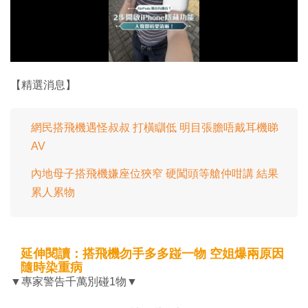
放
影
片
【精選消息】
網民搭飛機遇怪叔叔 打橫瞓低 明目張膽唔戴耳機睇
AV
內地母子搭飛機嫌座位狹窄 硬闖頭等艙仲咁講 結果
累人累物
延伸閱讀：搭飛機勿手多多踫一物 空姐爆兩原因
隨時染重病
▼專家警告千萬別碰1物▼