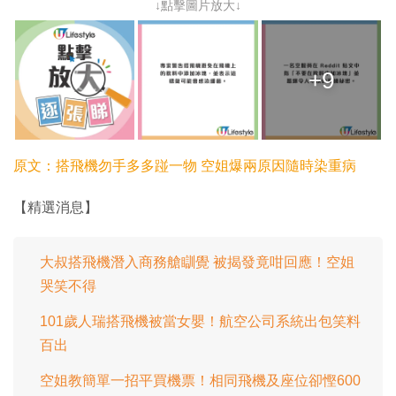
↓點擊圖片放大↓
+9
原文：
搭飛機勿手多多踫一物 空姐爆兩原因隨時染重病
【精選消息】
大叔搭飛機潛入商務艙瞓覺 被揭發竟咁回應！空姐
哭笑不得
101歲人瑞搭飛機被當女嬰！航空公司系統出包笑料
百出
空姐教簡單一招平買機票！相同飛機及座位卻慳600