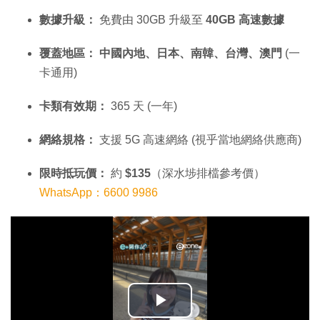
數據升級：
免費由 30GB 升級至
40GB 高速數據
覆蓋地區：
中國內地、日本、南韓、台灣、澳門
(一
卡通用)
卡類有效期：
365 天 (一年)
網絡規格：
支援 5G 高速網絡 (視乎當地網絡供應商)
限時抵玩價：
約
$135
（深水埗排檔參考價）
WhatsApp：6600 9986
播