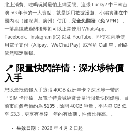
北上消費、吃喝玩樂最怕上網受限。這張 Lucky2 中日韓台
澳 5G 年卡的一大賣點，就是採用數據漫遊。小編實測在中
國內地（如深圳、廣州）使用，
完全免翻牆（免 VPN）
，
一落高鐵或過關後即刻可以正常使用 WhatsApp、
Facebook、Instagram (IG) 以及 YouTube。即使在內地使
用電子支付（Alipay、WeChat Pay）或預約 Call 車，網絡
依然穩定順暢。
📍 限量快閃詳情：深水埗特價
入手
想以最抵價錢入手這張 40GB 亞洲年卡？深水埗一帶的
「SIM 卡排檔」及電子特賣城經常會舉行限量快閃優惠。目
前市面參考價約為
$135
，除開 40GB 容量，平均每 GB 低
至 $3.3，更享有長達一年的有效期，性價比極高。。
生效日期：
2026 年 4 月 2 日起