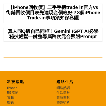
【iPhone回收價】二手手機trade in官方vs
街鋪回收價目表先達現金價較好？8個iPhone
Trade-in事項須知保私隱
真人同Q版自己同框！Gemini /GPT AI必學
秘技輕鬆一鍵整專屬跨次元合照附Prompt
科技焦點
網絡生活
iPhone
網絡熱話
5G流動
生活情報
電腦
筍買着數
數碼
旅遊筍料