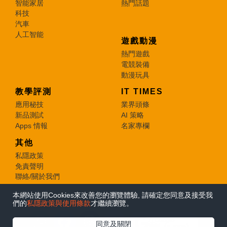
智能家居
熱門話題
科技
汽車
人工智能
遊戲動漫
熱門遊戲
電競裝備
動漫玩具
教學評測
IT TIMES
應用秘技
業界頭條
新品測試
AI 策略
Apps 情報
名家專欄
其他
私隱政策
免責聲明
聯絡/關於我們
本網站使用Cookies來改善您的瀏覽體驗, 請確定您同意及接受我
© 2026 e-zone. All Rights Reserved.
們的
私隱政策與使用條款
才繼續瀏覽。
在Google
同意及關閉
追蹤《e-zone》