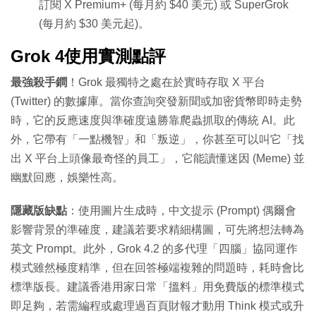
訂閱 X Premium+ (每月約 $40 美元) 或 SuperGrok
(每月約 $30 美元起)。
Grok 4使用實測點評
最強殺手鐧
！Grok 最獨特之處在於實時存取 X 平台
(Twitter) 的數據庫。當你查詢突發新聞或加密貨幣即時走勢
時，它的反應速度與準確度遠勝靠爬蟲抓取的傳統 AI。此
外，它帶有「一點機智」和「叛逆」，你甚至可以叫它「找
出 X 平台上頭像最奇怪的員工」，它能讀懂迷因 (Meme) 並
幽默回應，娛樂性高。
隱藏版缺點
：使用圖片生成時，中文提示 (Prompt) 偶爾會
影響背景的準確度，建議若要求精細構圖，可先將想法轉為
英文 Prompt。此外，Grok 4.2 的多代理「四腦」協同運作
模式雖然極度精準，但在回答極端複雜的問題時，耗時會比
標準版長。建議香港用家日常「搵料」用免費版的標準模式
即足夠，若需編程或處理過百頁財報才動用 Think 模式或升