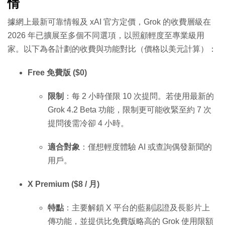
情
據網上最新可靠情報及 xAI 官方定價，Grok 的收費層級在
2026 年已擴展至多個不同選項，以照顧輕度至專業級用
家。以下為各計劃的收費與功能對比（價格以美元計算）：
Free 免費版 ($0)
限制
：每 2 小時僅限 10 次提問。若使用最新的
Grok 4.2 Beta 功能，限制更可能收緊至約 7 次
提問後需冷卻 4 小時。
適合對象
：僅想輕度體驗 AI 或查詢偶發新聞的
用戶。
X Premium ($8 / 月)
特點
：主要解鎖 X 平台的藍剔認證及長影片上
傳功能，並提供比免費版略高的 Grok 使用限額