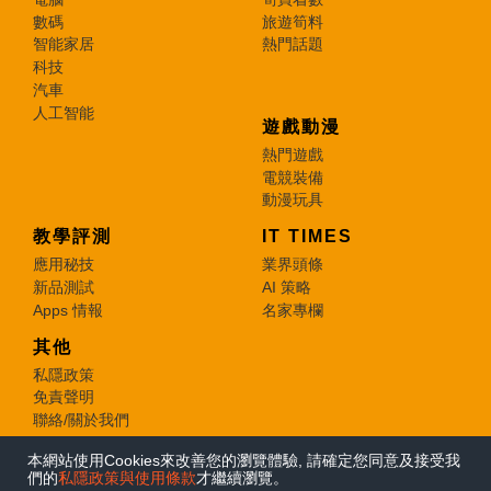
數碼
旅遊筍料
智能家居
熱門話題
科技
汽車
人工智能
遊戲動漫
熱門遊戲
電競裝備
動漫玩具
教學評測
IT TIMES
應用秘技
業界頭條
新品測試
AI 策略
Apps 情報
名家專欄
其他
私隱政策
免責聲明
聯絡/關於我們
本網站使用Cookies來改善您的瀏覽體驗, 請確定您同意及接受我
© 2026 e-zone. All Rights Reserved.
們的
私隱政策與使用條款
才繼續瀏覽。