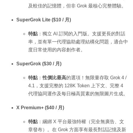
及較佳的記憶體，但非 Grok 最核心完整體驗。
SuperGrok Lite ($10 / 月)
特點
：獨立 AI 訂閱的入門版。支援更長的對話
串，並有單一代理協助處理結構化問題，適合中
度日常使用的內容創作者。
SuperGrok ($30 / 月)
特點
：
性價比最高
的選項！無限量存取 Grok 4 /
4.1，支援完整的 128K Token 上下文、完整 4
代理協同運作及每日極高質素的無限圖片生成。
X Premium+ ($40 / 月)
特點
：綑綁 X 平台最強特權（完全無廣告、文
章發布）。在 Grok 方面享有最長對話記憶及新