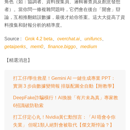
角色（如：協調者、資料搜集員、邏輯審查員及創意發想
者）。當你問一條複雜問題時，它們會在後台「開會」辯
論，互相推翻錯誤數據，最後才給你答案。這大大提高了資
料搜集和財報分析的精準度。
Source :
Grok 4.2 beta
、
overchat.ai
、
unifuncs
、
getaiperks
、
mem0
、
finance.biggo
、
medium
【精選消息】
打工仔/學生救星！Gemini AI 一鍵生成專業 PPT：
實測 3 步由數據變簡報 排版配圖全自動【附教學】
DeepFake詐騙橫行！AI換臉「有片未為真」專家教
6招識破防勒索
打工仔定心丸！Nvidia黃仁勳預言：「AI 唔會令你
失業」 但呢1類人絕對會被取代【傑文斯悖論？】