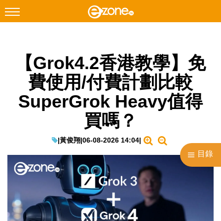
搜尋
【Grok4.2香港教學】免
Facebook
Instagram
費使用/付費計劃比較
科技焦點
SuperGrok Heavy值得
網絡生活
買嗎？
遊戲動漫
教學評測
|
黃俊翔
|
06-08-2026 14:04
|
目錄
EduTech
IT Times
生成式AI與雲端應用
Enterprise Digital Transformation