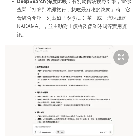
DeepSearch 深度比較
：有別於傳統搜尋引擎，當你
查問「打算到沖繩旅行，想吃最好吃的燒肉」時，它
會綜合食評，列出如「やきにく 華」或「琉球焼肉
NAKAMA」，並主動附上價格及營業時間等實用資
訊。