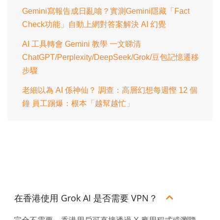
Gemini寫報告成日亂噏？實測Gemini隱藏「Fact
Check功能」自動上網對答案解決 AI 幻覺
AI 工具轉會 Gemini 教學 一文睇清
ChatGPT/Perplexity/DeepSeek/Grok/豆包記憶遷移
步驟
老細以為 AI 係神仙？ 調查：高層幻想每週慳 12 個
鐘 員工踢爆：根本「越幫越忙」
在香港使用 Grok AI 是否需要 VPN？