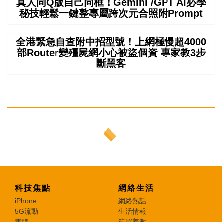
真人同Q版自己同框！Gemini /GPT AI必學
秘技輕鬆一鍵整專屬跨次元合照附Prompt
全港緊急自查附中招型號！上網極慢超4000
部Router變殭屍網小心被盜個資 專家教3步
斷黑客
科技焦點
網絡生活
iPhone
網絡熱話
5G流動
生活情報
電腦
筍買着數