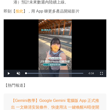
港）預計未來數週內陸續上線。
即刻【
按此
】，用 App 睇更多產品開箱影片
剩
-
0:34
載
播
開
全
入
放
啟
螢
完
音
幕
餘
畢
效
:
【熱門報道】
1
時
0
0
.
間
0
0
【Gemini教學】Google Gemini 電腦版 App 正式推
%
出 一文睇清安裝條件、快捷用法 一鍵喚醒AI唔使開