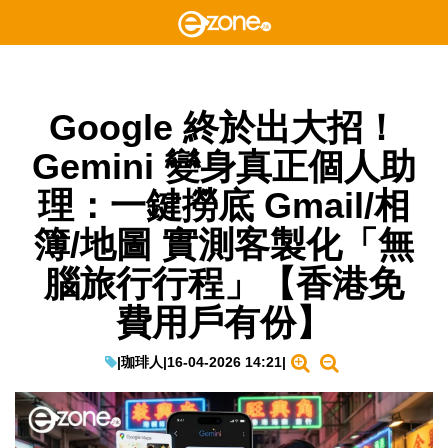
Google 終於出大招！
Gemini 變身真正個人助
理：一鍵撈底 Gmail/相
簿/地圖 實測客製化「無
腦旅行行程」【香港免
費用戶有份】
|
珈琲人
|
16-04-2026 14:21
|