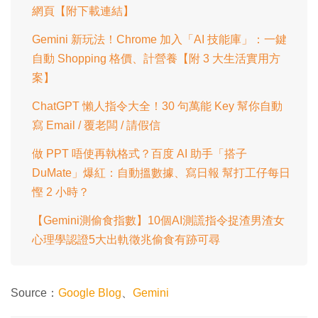
網頁【附下載連結】
Gemini 新玩法！Chrome 加入「AI 技能庫」：一鍵
自動 Shopping 格價、計營養【附 3 大生活實用方
案】
ChatGPT 懶人指令大全！30 句萬能 Key 幫你自動
寫 Email / 覆老闆 / 請假信
做 PPT 唔使再執格式？百度 AI 助手「搭子
DuMate」爆紅：自動搵數據、寫日報 幫打工仔每日
慳 2 小時？
【Gemini測偷食指數】10個AI測謊指令捉渣男渣女
心理學認證5大出軌徵兆偷食有跡可尋
Source：
Google Blog
、
Gemini