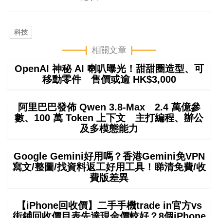
科技
相關文章
OpenAI 神秘 AI 喇叭曝光！甜甜圈造型、可
移動零件 售價或逾 HK$3,000
阿里巴巴發佈 Qwen 3.8-Max 2.4 萬億參
數、100 萬 Token 上下文 主打編程、辦公
及多模態能力
Google Gemini好用嗎？香港Gemini免VPN
寫文/整圖/找資料返工好用工具！睇清免費/收
費版差異
【iPhone回收價】二手手機trade in官方vs
街鋪回收價目表先達現金價較好？8個iPhone