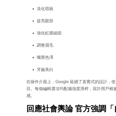
淡化瑕疵
提亮眼部
強化虹膜細節
調整眉毛
嘴唇色澤
牙齒美白
在操作介面上，Google 延續了直覺式的設計
目。每個編輯選項均配備強度滑桿，容許用戶根
感。
回應社會輿論 官方強調