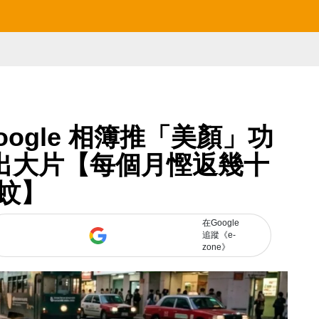
ogle 相簿推「美顏」功
秒出大片【每個月慳返幾十
蚊】
在Google
追蹤《e-
zone》