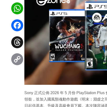
WhatsApp
Facebook
Threads
Copy
Link
Sony 正式公佈 2026 年 5 月份 PlayStation
領銜，並加入國風類魂動作遊戲《明末：淵虛之羽》及
日起供基本、升級及高級會員下載。本次陣容涵蓋 