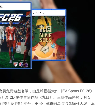
 Plus 會員免費遊戲名單，由足球模擬大作《EA Sports FC 26》
 2D 動作冒險作品《九日》。三款作品將於 5 月 5
PS5 及 PS4 平台，更提供傳奇球星禮包等額外內容，為