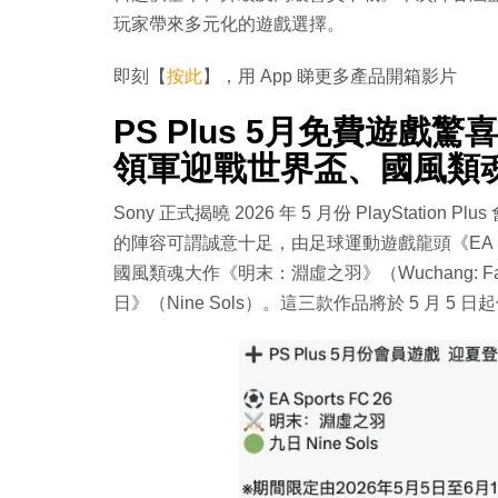
玩家帶來多元化的遊戲選擇。
即刻【
按此
】，用 App 睇更多產品開箱影片
PS Plus 5月免費遊戲驚喜公
領軍迎戰世界盃、國風類
Sony 正式揭曉 2026 年 5 月份 PlaySta
的陣容可謂誠意十足，由足球運動遊戲龍頭《EA Sp
國風類魂大作《明末：淵虛之羽》（Wuchang: Fal
日》（Nine Sols）。這三款作品將於 5 月 5 