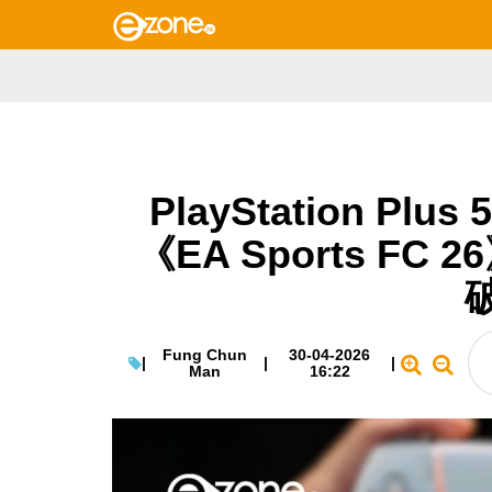
PlayStation P
《EA Sports F
Fung Chun
30-04-2026
|
|
|
Man
16:22