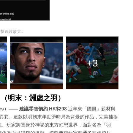
點擊圖片放大↓
+3
》（明末：淵虛之羽）
hers）—— 建議零售價約 HK$298
近年來「國風」題材與
上大放異彩。這款以明朝末年動盪時局為背景的作品，完美捕捉
法。玩家將置身於神祕的東方幻想世界，面對名為「羽
轉化為面目猙獰的怪獸。遊戲要求玩家精通各種傳統兵