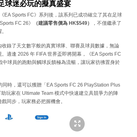
領銜 足球迷必玩的擬真盛宴
門戶的《EA Sports FC》系列後，該系列已成功確立了其在足球
ts FC 26》
（建議零售價為 HK$549）
，不僅繼承了
躍。
內收錄了天文數字般的真實球隊、聯賽及球員數據，無論
026 年 FIFA 世界盃即將開幕，《EA Sports FC
戲中球員的跑動與觸球反饋極為流暢，讓玩家彷彿置身於
可以獲贈「EA Sports FC 26 PlayStation Plus
助玩家在 Ultimate Team 模式中快速建立具競爭力的陣
遊戲同步，玩家務必把握機會。