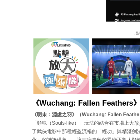
↓
《
Wuchang: Fallen Feathers
《明末：淵虛之羽》（Wuchang: Fallen Feat
「類魂（Souls-like）」玩法的結合在市場
了武俠電影中那種輕盈流暢的「輕功」與精湛劍
化」的神祕現象——這種病毒般的異變正將人類