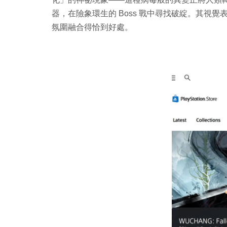
器，在險象環生的 Boss 戰中尋找破綻。其視
氛圍融合得恰到好處。