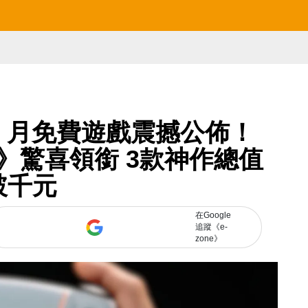
lus 5 月免費遊戲震撼公佈！
C 26》驚喜領銜 3款神作總值
破千元
在Google
追蹤《e-
zone》