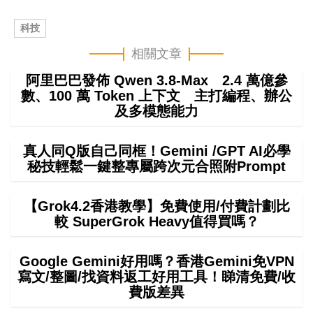
科技
相關文章
阿里巴巴發佈 Qwen 3.8-Max 2.4 萬億參
數、100 萬 Token 上下文 主打編程、辦公
及多模態能力
真人同Q版自己同框！Gemini /GPT AI必學
秘技輕鬆一鍵整專屬跨次元合照附Prompt
【Grok4.2香港教學】免費使用/付費計劃比
較 SuperGrok Heavy值得買嗎？
Google Gemini好用嗎？香港Gemini免VPN
寫文/整圖/找資料返工好用工具！睇清免費/收
費版差異