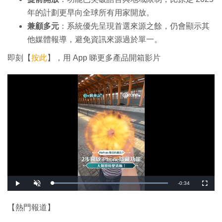
年的計劃更早向全球所有用家開放。
兼顧多元
：系統優先呈現首選來源之餘，仍會顯示其
他媒體報導，避免資訊來源過於單一。
即刻【
按此
】，用 App 睇更多產品開箱影片
剩
-
0:34
載
播
開
全
入
放
啟
螢
完
音
幕
餘
畢
效
:
【熱門報道】
1
時
0
0