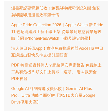
.
間
0
0
溫書死記硬背超低效！免費AI神網幫你記入腦 免安
%
裝即開即用溫書效率飆十倍
Apple Pride Collection 2026｜Apple Watch 新 Pride
11 色尼龍編織工藝手環上架 從錶帶到動態背景超吸
睛【 附 iPhone/iPad/Watch 下載及設定教學】
港人遊日必備App！實測免費翻譯神器VoiceTra 中日
互譯讀出聲快又準支援31國語言
PDF 轉檔送資料俾人？網絡保安專家警告 免費線上
工具有危機 5 類文件上傳即「送頭」 附 4 款安全
PDF神器
Google AI 訂閱香港收費比較｜Gemini AI Plus、
Pro、Ultra 功能全面拆解【送5TB大容量Google
Drive吸引力高】