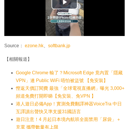
播
放
影
片
Source：
ezone.hk
、
softbank.jp
【相關報道】
Google Chrome 輸了？Microsoft Edge 竟內置「隱藏
VPN」連 Public WiFi 唔怕被盜號 【免安裝】
慳返天價訂閱費 最強「全球電視直播網」曝光 3,000+
頻道免費打開即睇【免安裝、免VPN 】
港人遊日必備App！實測免費翻譯神器VoiceTra 中日
互譯讀出聲快又準支援31國語言
遊日注意！4 月起日本境內航班全面禁用「尿袋」＋
充電 攜帶數量有上限