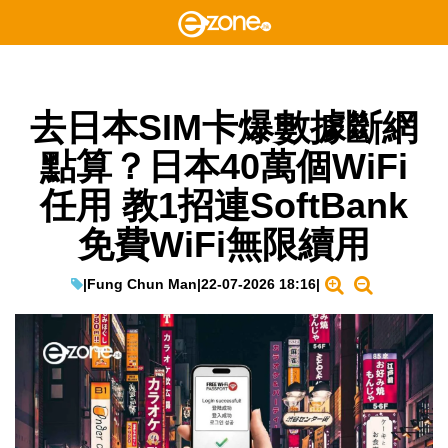
去日本SIM卡爆數據斷網
點算？日本40萬個WiFi
任用 教1招連SoftBank
免費WiFi無限續用
|
Fung Chun Man
|
22-07-2026 18:16
|