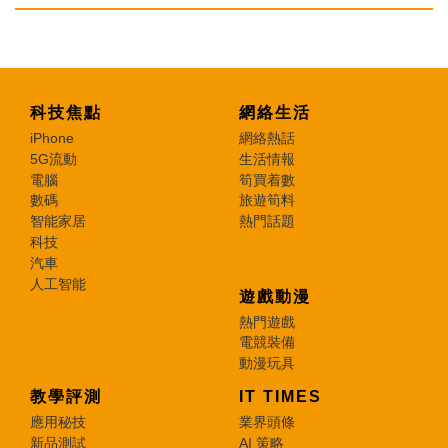
科技焦點
網絡生活
iPhone
網絡熱話
5G流動
生活情報
電腦
筍買着數
數碼
旅遊筍料
智能家居
熱門話題
科技
汽車
人工智能
遊戲動漫
熱門遊戲
電競裝備
動漫玩具
教學評測
IT TIMES
應用秘技
業界頭條
新品測試
AI 策略