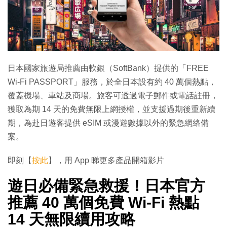
日本國家旅遊局推薦由軟銀（SoftBank）提供的「FREE
Wi-Fi PASSPORT」服務，於全日本設有約 40 萬個熱點，
覆蓋機場、車站及商場。旅客可透過電子郵件或電話註冊，
獲取為期 14 天的免費無限上網授權，並支援過期後重新續
期，為赴日遊客提供 eSIM 或漫遊數據以外的緊急網絡備
案。
即刻【
按此
】，用 App 睇更多產品開箱影片
遊日必備緊急救援！日本官方
推薦 40 萬個免費 Wi-Fi 熱點
14 天無限續用攻略