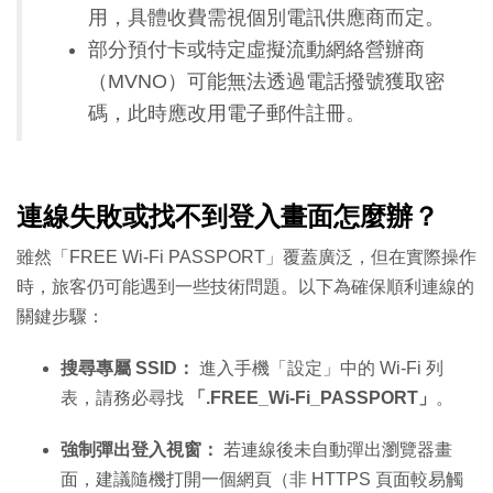
用，具體收費需視個別電訊供應商而定。
部分預付卡或特定虛擬流動網絡營辦商
（MVNO）可能無法透過電話撥號獲取密
碼，此時應改用電子郵件註冊。
連線失敗或找不到登入畫面怎麼辦？
雖然「FREE Wi-Fi PASSPORT」覆蓋廣泛，但在實際操作
時，旅客仍可能遇到一些技術問題。以下為確保順利連線的
關鍵步驟：
搜尋專屬 SSID：
進入手機「設定」中的 Wi-Fi 列
表，請務必尋找
「.FREE_Wi-Fi_PASSPORT」
。
強制彈出登入視窗：
若連線後未自動彈出瀏覽器畫
面，建議隨機打開一個網頁（非 HTTPS 頁面較易觸