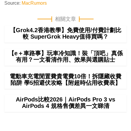
Source:
MacRumors
相關文章
【Grok4.2香港教學】免費使用/付費計劃比
較 SuperGrok Heavy值得買嗎？
【e＋車路事】玩車冷知識！裝「頂吧」真係
有用？一文看清作用、效果與選購貼士
電動車充電閒置費貴電費10倍！拆隱藏收費
陷阱 學5招避伏攻略【附超時佔用收費表】
AirPods比較2026｜AirPods Pro 3 vs
AirPods 4 規格售價差異一文睇清