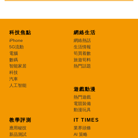
科技焦點
網絡生活
iPhone
網絡熱話
5G流動
生活情報
電腦
筍買着數
數碼
旅遊筍料
智能家居
熱門話題
科技
汽車
人工智能
遊戲動漫
熱門遊戲
電競裝備
動漫玩具
教學評測
IT TIMES
應用秘技
業界頭條
新品測試
AI 策略