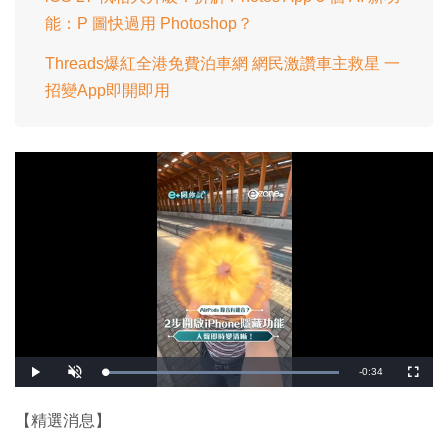
能：P 圖快過用 Photoshop？
Threads爆紅全港免費泊車網 網民激讚車主救星 一
招變App即開即用
剩
-
0:34
載
播
開
全
入
放
啟
螢
完
音
幕
餘
畢
效
:
【精選消息】
1
時
0
0