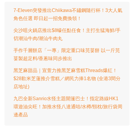
.
間
0
0
7-Eleven突發推出Chiikawa不鏽鋼隨行杯！3大人氣
%
角色任選 即日起一招免費換領！
尖沙咀火鍋店推出$8蠔任點任食！主打生猛海鮮/手
切潮汕牛肉/潮汕牛肉丸
手作千層餅店「一專」限定重口味芫荽餅 以一斤芫
荽製超足料/香蔥味同步推出
黑芝麻甜品｜宣萱力推黑芝麻雪糕Threads爆紅！
$28歎米芝蓮推介雪糕／網民力捧1名物 (全港3間分
店地址)
九巴全新Sanrio水怪主題開篷巴士！指定路線HK1
環遊油尖旺！加推水怪八達通咭/水樽/頸枕/旅行袋周
邊產品