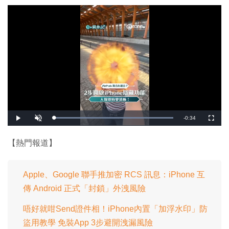
剩
-
0:34
載
播
開
全
入
放
啟
螢
完
音
幕
餘
畢
效
:
【熱門報道】
1
時
0
0
.
間
0
0
Apple、Google 聯手推加密 RCS 訊息：iPhone 互
%
傳 Android 正式「封鎖」外洩風險
唔好就咁Send證件相！iPhone內置「加浮水印」防
盜用教學 免裝App 3步避開洩漏風險