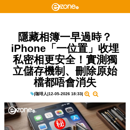
隱藏相簿一早過時？
iPhone「一位置」收埋
私密相更安全！實測獨
立儲存機制、刪除原始
檔都唔會消失
|
珈琲人
|
12-05-2026 18:33
|