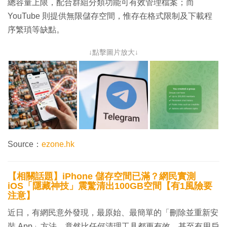
總容量上限，配合群組分類功能可有效管理檔案；而
YouTube 則提供無限儲存空間，惟存在格式限制及下載程
序繁瑣等缺點。
↓點擊圖片放大↓
Source：
ezone.hk
【相關話題】iPhone 儲存空間已滿？網民實測
iOS「隱藏神技」震驚清出100GB空間【有1風險要
注意】
近日，有網民意外發現，最原始、最簡單的「刪除並重新安
裝 App」方法，竟然比任何清理工具都更有效，甚至有用戶