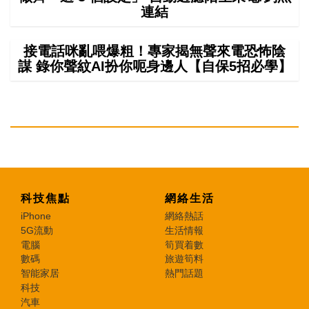
連結
接電話咪亂喂爆粗！專家揭無聲來電恐怖陰
謀 錄你聲紋AI扮你呃身邊人【自保5招必學】
科技焦點
網絡生活
iPhone
網絡熱話
5G流動
生活情報
電腦
筍買着數
數碼
旅遊筍料
智能家居
熱門話題
科技
汽車