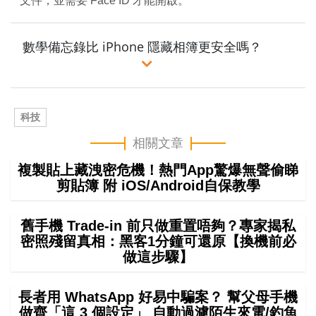
文件，並需要 Face ID 才能開啟。
數學備忘錄比 iPhone 隱藏相簿更安全嗎？
科技
相關文章
複製貼上藏洩密危機！熱門App驚爆無聲偷睇
剪貼簿 附 iOS/Android自保教學
舊手機 Trade-in 前只做重置唔夠？專家揭私
密照殘留真相：黑客1分鐘可還原【換機前必
做這步驟】
長者用 WhatsApp 好易中騙案？ 幫父母手機
做齊「這 3 個設定」 自動過濾陌生來電/釣魚