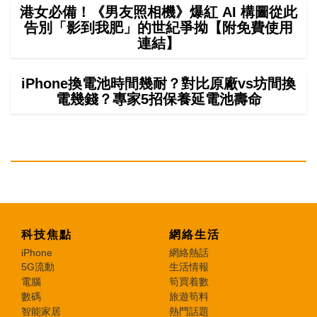
港女必備！《男友照相機》爆紅 AI 構圖從此
告別「影到我肥」的世紀爭拗【附免費使用
連結】
iPhone換電池時間幾耐？對比原廠vs坊間換
電幾錢？專家5招保養延電池壽命
科技焦點
網絡生活
iPhone
網絡熱話
5G流動
生活情報
電腦
筍買着數
數碼
旅遊筍料
智能家居
熱門話題