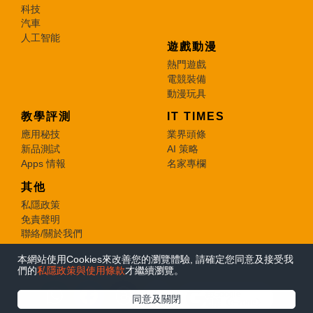
科技
汽車
人工智能
遊戲動漫
熱門遊戲
電競裝備
動漫玩具
教學評測
IT TIMES
應用秘技
業界頭條
新品測試
AI 策略
Apps 情報
名家專欄
其他
私隱政策
免責聲明
聯絡/關於我們
本網站使用Cookies來改善您的瀏覽體驗, 請確定您同意及接受我
© 2026 e-zone. All Rights Reserved.
們的
私隱政策與使用條款
才繼續瀏覽。
在Google
同意及關閉
追蹤《e-zone》