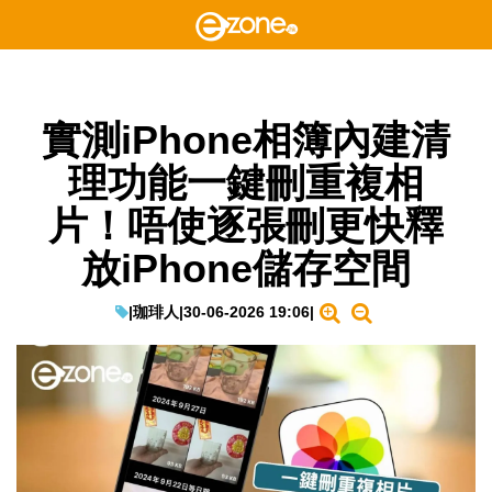
實測iPhone相簿內建清
理功能一鍵刪重複相
片！唔使逐張刪更快釋
放iPhone儲存空間
|
珈琲人
|
30-06-2026 19:06
|