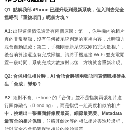
Q1: 點解我部 iPhone 已經升級到最新系統，但入到去完全
搵唔到「重複項目」呢個方塊？
A1:
出現這個情況通常有兩個原因：第一，你手機內的相片
真的非常整潔，沒有任何被系統判定的重複內容，此時該方
塊會自動隱藏；第二，手機剛更新系統或剛拍完大量相片，
後台演算法還沒有完成掃描。請將手機連接 Wi-Fi 並充電閒
置一段時間，系統完成大數據對比後，方塊就會重新出現。
Q2: 合併相似相片時，AI 會唔會將我兩張唔同表情嘅相硬生
生「合成」變形？
A2:
絕對不會。iPhone 的「合併」並不是指將兩張相片進
行圖像融合（Blending），而是指從一組高度相似的相片
中，
挑選出一張畫面解像度最高、細節最完美、Metadata
最齊全的相片保留
，並將其餘次等的相似相片丟進垃圾桶，
所以完全不會影響保留相片的原始畫質。