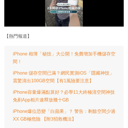
放
影
片
【熱門報道】
iPhone 相簿「秘技」大公開！免費增加手機儲存空
間！
iPhone 儲存空間已滿？網民實測iOS「隱藏神技」
震驚清出100GB空間【有1風險要注意】
iPhone容量爆滿點算好？必學11大終極清空間神技
免剷App相片速釋放幾十GB
iPhone爆位恐變「白蘋果」？ 警告：剩餘空間少過
XX GB極危險 【附3招救機法】