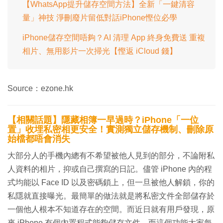
【WhatsApp提升儲存空間方法】全新「一鍵清容
量」神技 淨刪廢片留低對話iPhone慳位必學
iPhone儲存空間唔夠？AI 清理 App 終身免費送 重複
相片、無用影片一次掃光【慳返 iCloud 錢】
Source：ezone.hk
【相關話題】隱藏相簿一早過時？iPhone「一位
置」收埋私密相更安全！實測獨立儲存機制、刪除原
始檔都唔會消失
大部分人的手機內總有不希望被他人見到的部分，不論附私
人資料的相片，抑或自己撰寫的日記。儘管 iPhone 內的程
式均能以 Face ID 以及密碼鎖上，但一旦被他人解鎖，你的
私隱就直接曝光。最簡單的做法就是將私密文件全部儲存於
一個他人根本不知道存在的空間。而近日就有用戶發現，原
來 iPhone 有個內置程式能夠儲存文件，而這個功能大家每