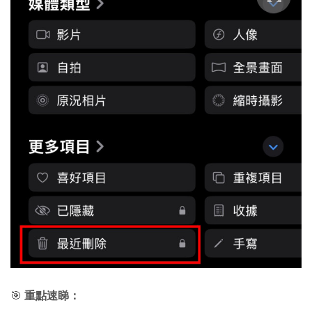
🎯
重點速睇：