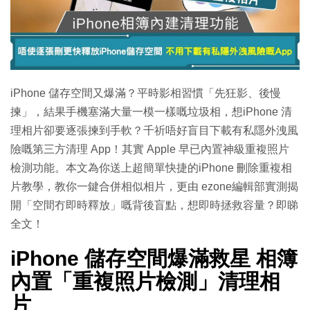
iPhone 儲存空間又爆滿？平時影相習慣「先狂影、後慢
揀」，結果手機塞滿大量一模一樣嘅垃圾相，想iPhone 清
理相片卻要逐張揀到手軟？千祈唔好盲目下載有私隱外洩風
險嘅第三方清理 App！其實 Apple 早已內置神級重複照片
檢測功能。本文為你送上超簡單快捷的iPhone 刪除重複相
片教學，教你一鍵合併相似相片，更由 ezone編輯部實測揭
開「空間冇即時釋放」嘅背後盲點，想即時拯救容量？即睇
全文！
iPhone 儲存空間爆滿救星 相簿
內置「重複照片檢測」清理相
片