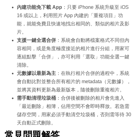
內建功能免下載 App
：只要 iPhone 系統升級至 iOS
16 或以上，利用照片 App 內建的「重複項目」功
能，就能免費且快速地找出相同的、類似的相片及影
片。
支援一鍵全選合併
：系統會自動將檔案格式不同但內
容相同，或是角度極度接近的相片進行分組，用家可
逐組點擊「合併」，亦可利用「選取」功能全選一鍵
清除。
元數據以最新為主
：在執行相片合併的過程中，系統
會自動比對並整合所有相片的 metadata（元數據），
並將其資料更新為最新版本，隨後刪除重複相片。
需手動清理垃圾桶
：合併後被刪除的相片會先進入
「最近刪除」相簿，佔用空間不會即時釋放。若急需
儲存空間，用家必須手動清空垃圾桶，否則需等待 30
天自動正式刪除。
常見問題解答