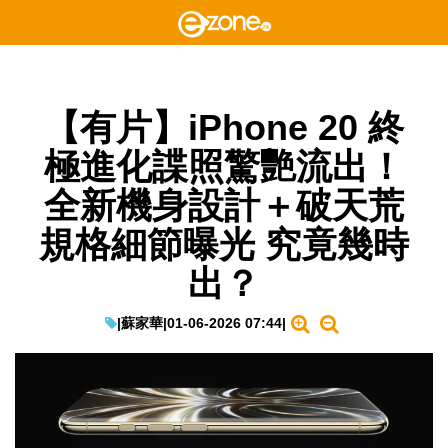
【有片】iPhone 20 終
極進化諜照驚艷流出！
全新機身設計＋破天荒
規格細節曝光 究竟幾時
出？
|
蘇家華
|
01-06-2026 07:44
|