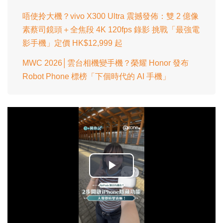
唔使拎大機？vivo X300 Ultra 震撼發佈：雙 2 億像
素蔡司鏡頭＋全焦段 4K 120fps 錄影 挑戰「最強電
影手機」定價 HK$12,999 起
MWC 2026│雲台相機變手機？榮耀 Honor 發布
Robot Phone 標榜「下個時代的 AI 手機」
播
放
影