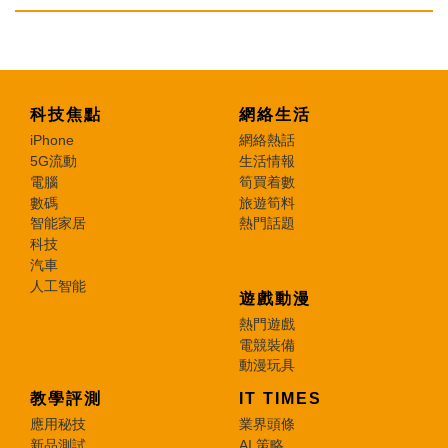
科技焦點
網絡生活
iPhone
網絡熱話
5G流動
生活情報
電腦
筍買着數
數碼
旅遊筍料
智能家居
熱門話題
科技
汽車
人工智能
遊戲動漫
熱門遊戲
電競裝備
動漫玩具
教學評測
IT TIMES
應用秘技
業界頭條
新品測試
AI 策略