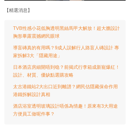
片
【精選消息】
TVB性感小花低胸透明黑絲馬甲大解放！超大膽設計
胸形畢露震撼網民眼球
導盲磚真的有用嗎？9成人誤解行人路盲人磚設計 專
家拆解3大「隱藏用途」
日本酒店房細開唔到喼？前揭式行李箱成新寵爆紅！
設計、材質、優缺點選購攻略
太古港鐵站2大出口近到離譜？網民估隱藏保命作用
港鐵拆解設計真相
酒店浴室透明玻璃設計唔係為情趣！原來有3大用途
方便員工做呢件事？