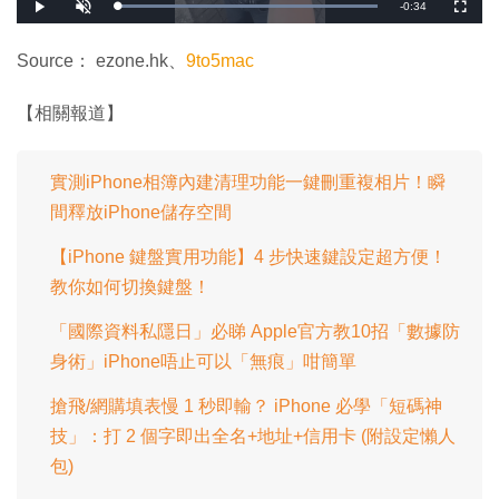
剩
-
0:34
載
播
開
全
入
放
啟
螢
完
音
幕
餘
畢
效
:
Source： ezone.hk、
9to5mac
1
時
0
0
.
間
【相關報道】
0
0
%
實測iPhone相簿內建清理功能一鍵刪重複相片！瞬
間釋放iPhone儲存空間
【iPhone 鍵盤實用功能】4 步快速鍵設定超方便！
教你如何切換鍵盤！
「國際資料私隱日」必睇 Apple官方教10招「數據防
身術」iPhone唔止可以「無痕」咁簡單
搶飛/網購填表慢 1 秒即輸？ iPhone 必學「短碼神
技」：打 2 個字即出全名+地址+信用卡 (附設定懶人
包)