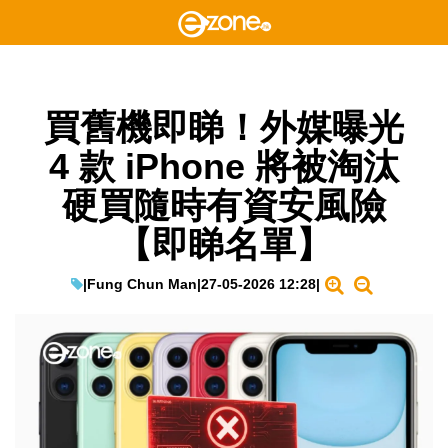
買舊機即睇！外媒曝光
4 款 iPhone 將被淘汰
硬買隨時有資安風險
【即睇名單】
|
Fung Chun Man
|
27-05-2026 12:28
|