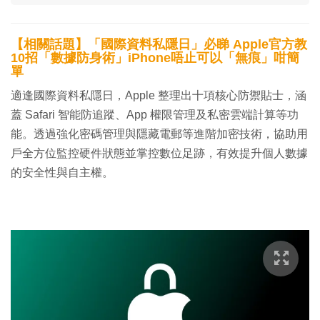
【相關話題】「國際資料私隱日」必睇 Apple官方教
10招「數據防身術」iPhone唔止可以「無痕」咁簡
單
適逢國際資料私隱日，Apple 整理出十項核心防禦貼士，涵
蓋 Safari 智能防追蹤、App 權限管理及私密雲端計算等功
能。透過強化密碼管理與隱藏電郵等進階加密技術，協助用
戶全方位監控硬件狀態並掌控數位足跡，有效提升個人數據
的安全性與自主權。