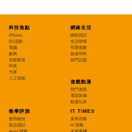
科技焦點
網絡生活
iPhone
網絡熱話
5G流動
生活情報
電腦
筍買着數
數碼
旅遊筍料
智能家居
熱門話題
科技
汽車
人工智能
遊戲動漫
熱門遊戲
電競裝備
動漫玩具
教學評測
IT TIMES
應用秘技
業界頭條
新品測試
AI 策略
Apps 情報
名家專欄