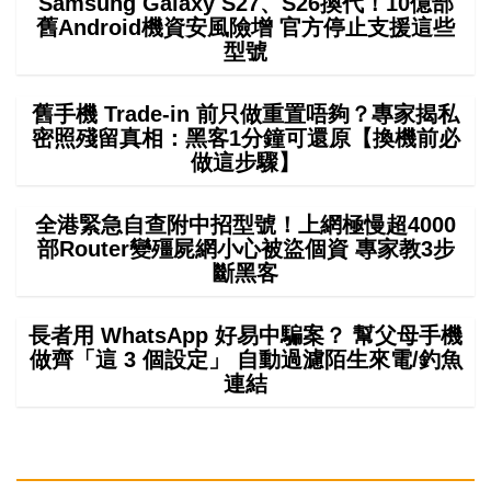
Samsung Galaxy S27、S26換代！10億部
舊Android機資安風險增 官方停止支援這些
型號
舊手機 Trade-in 前只做重置唔夠？專家揭私
密照殘留真相：黑客1分鐘可還原【換機前必
做這步驟】
全港緊急自查附中招型號！上網極慢超4000
部Router變殭屍網小心被盜個資 專家教3步
斷黑客
長者用 WhatsApp 好易中騙案？ 幫父母手機
做齊「這 3 個設定」 自動過濾陌生來電/釣魚
連結