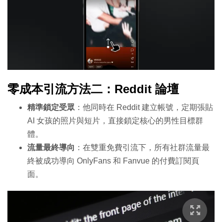
零成本引流方法二：Reddit 論壇
精準鎖定受眾
：他同時在 Reddit 建立帳號，定期張貼
AI 女孩的照片與短片，直接鎖定核心的男性目標群
體。
流量最終導向
：在雙重免費引流下，所有社群流量最
終被成功導向 OnlyFans 和 Fanvue 的付費訂閱頁
面。