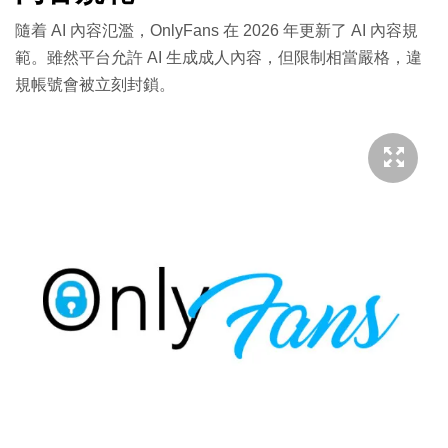
隨着 AI 內容氾濫，OnlyFans 在 2026 年更新了 AI 內容規
範。雖然平台允許 AI 生成成人內容，但限制相當嚴格，違
規帳號會被立刻封鎖。