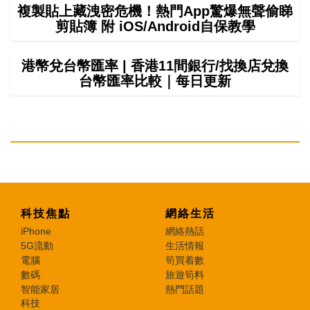
複製貼上藏洩密危機！熱門App驚爆無聲偷睇
剪貼簿 附 iOS/Android自保教學
港幣兌台幣匯率 | 香港11間銀行/找換店兌換
台幣匯率比較｜每日更新
科技焦點
網絡生活
iPhone
網絡熱話
5G流動
生活情報
電腦
筍買着數
數碼
旅遊筍料
智能家居
熱門話題
科技