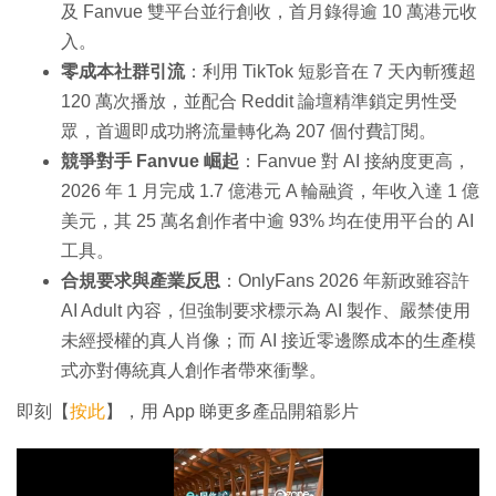
及 Fanvue 雙平台並行創收，首月錄得逾 10 萬港元收
入。
零成本社群引流
：利用 TikTok 短影音在 7 天內斬獲超
120 萬次播放，並配合 Reddit 論壇精準鎖定男性受
眾，首週即成功將流量轉化為 207 個付費訂閱。
競爭對手 Fanvue 崛起
：Fanvue 對 AI 接納度更高，
2026 年 1 月完成 1.7 億港元 A 輪融資，年收入達 1 億
美元，其 25 萬名創作者中逾 93% 均在使用平台的 AI
工具。
合規要求與產業反思
：OnlyFans 2026 年新政雖容許
AI Adult 內容，但強制要求標示為 AI 製作、嚴禁使用
未經授權的真人肖像；而 AI 接近零邊際成本的生產模
式亦對傳統真人創作者帶來衝擊。
即刻【
按此
】，用 App 睇更多產品開箱影片