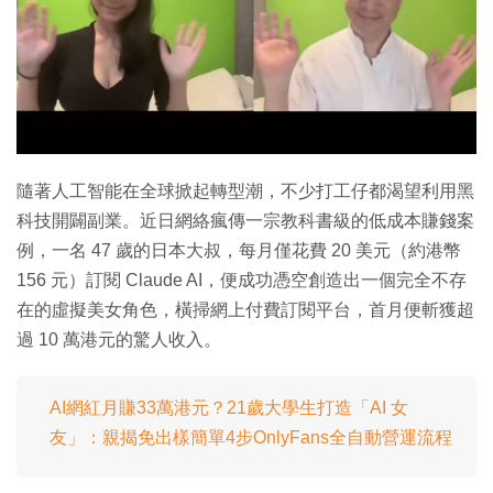
隨著人工智能在全球掀起轉型潮，不少打工仔都渴望利用黑
科技開闢副業。近日網絡瘋傳一宗教科書級的低成本賺錢案
例，一名 47 歲的日本大叔，每月僅花費 20 美元（約港幣
156 元）訂閱 Claude AI，便成功憑空創造出一個完全不存
在的虛擬美女角色，橫掃網上付費訂閱平台，首月便斬獲超
過 10 萬港元的驚人收入。
AI網紅月賺33萬港元？21歲大學生打造「AI 女
友」：親揭免出樣簡單4步OnlyFans全自動營運流程