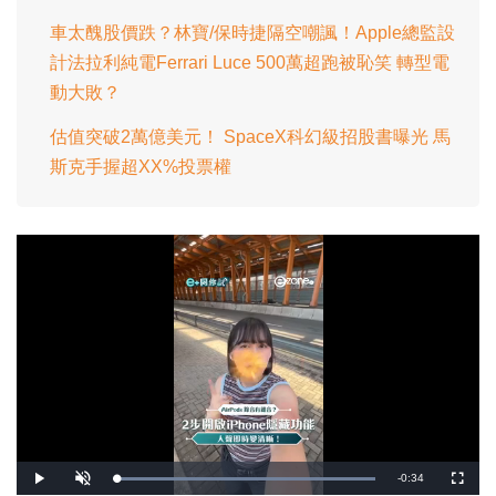
車太醜股價跌？林寶/保時捷隔空嘲諷！Apple總監設
計法拉利純電Ferrari Luce 500萬超跑被恥笑 轉型電
動大敗？
估值突破2萬億美元！ SpaceX科幻級招股書曝光 馬
斯克手握超XX%投票權
剩
-
0:34
載
播
開
全
入
放
啟
螢