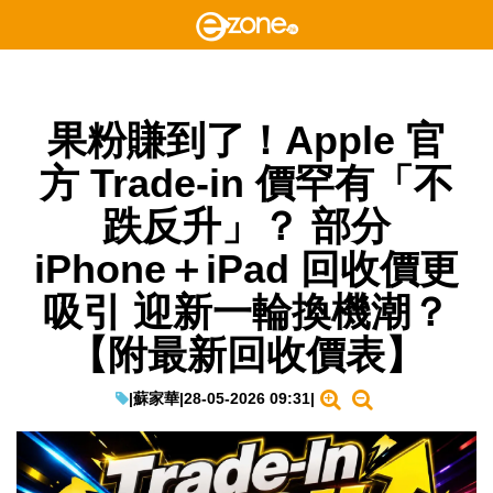
果粉賺到了！Apple 官
方 Trade-in 價罕有「不
跌反升」？ 部分
iPhone＋iPad 回收價更
吸引 迎新一輪換機潮？
【附最新回收價表】
|
蘇家華
|
28-05-2026 09:31
|