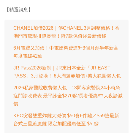
完
音
幕
餘
畢
效
:
【精選消息】
1
時
0
0
.
間
0
0
CHANEL加價2026｜傳CHANEL 3月調整價格！香
%
港門市驚現排隊長龍！附7款保值袋最新價錢
6月電費又加價！中電燃料費連升3個月創半年新高
每度電破42仙
JR Pass2026新制｜JR東日本全新「JR EAST
PASS」3月登場！ 6大周遊券加價+擴大範圍懶人包
2026私家醫院收費懶人包︱13間私家醫院24小時急
症門診收費表 最平診金$270起/長者優惠/中大夜診減
價
KFC突發雙重炸雞大減價 $50食6件雞／$59搶最新
台式三星蔥脆雞 限定加配優惠低至 $5 起!