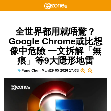
全世界都用就唔驚？
Google Chrome或比想
像中危險 一文拆解「無
痕」等9大隱形地雷
|
Fung Chun Man
|
29-05-2026 17:05
|