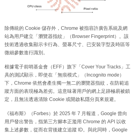
除傳統的 Cookie 儲存外，Chrome 被指容許廣告系統及網
站為用戶建立「瀏覽器指紋」（Browser Fingerprint）。該
技術透過收集顯示卡行為、螢幕尺寸、已安裝字型及時區等
微細參數進行識別。
根據電子前哨基金會（EFF）旗下「Cover Your Tracks」工
具的測試顯示，即使在「無痕模式」（Incognito mode）
下，Chrome 依然會產生獨一無二的瀏覽器指紋，在防範追
蹤方面的表現極為差劣。這意味著用戶的網上足跡極易被鎖
定，且無法透過清除 Cookie 或開啟私隱分頁來規避。
《福布斯》（Forbes）於 2025 年 7 月報道，Google 曾向
用戶發出警告，指第三方腳本正濫用 Chrome 的 API 以收
集上述參數，從而在背後建立追蹤 ID。與此同時，Google