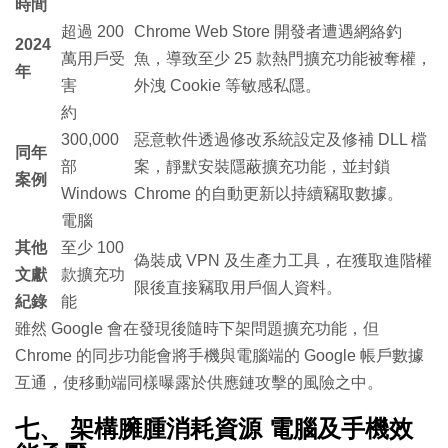
時間
超過 200
Chrome Web Store 開發者遭遇網絡釣
2024
萬用戶受
魚，導致至少 25 款熱門擴充功能被奪權，
年
害
外洩 Cookie 等敏感私隱。
約
300,000
惡意軟件透過修改系統設定及修補 DLL 檔
同年
部
案，靜默安裝隱蔽擴充功能，並封鎖
案例
Windows
Chrome 的自動更新以持續竊取數據。
電腦
其他
至少 100
偽裝成 VPN 及生產力工具，在獲取進階權
文獻
款擴充功
限後直接竊取用戶個人資料。
紀錄
能
雖然 Google 會在發現後隨時下架問題擴充功能，但
Chrome 的同步功能會將手機與電腦端的 Google 帳戶數據
互通，使移動端同樣曝露於供應鏈攻擊的風險之中。
七、 架構臃腫消耗資源 電腦及手機效