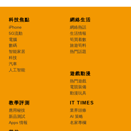
科技焦點
網絡生活
iPhone
網絡熱話
5G流動
生活情報
電腦
筍買着數
數碼
旅遊筍料
智能家居
熱門話題
科技
汽車
人工智能
遊戲動漫
熱門遊戲
電競裝備
動漫玩具
教學評測
IT TIMES
應用秘技
業界頭條
新品測試
AI 策略
Apps 情報
名家專欄