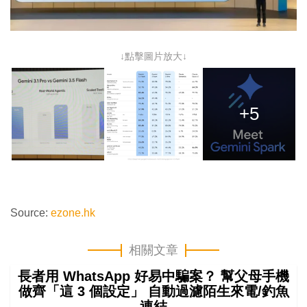
↓點擊圖片放大↓
+5
Source:
ezone.hk
相關文章
長者用 WhatsApp 好易中騙案？ 幫父母手機
做齊「這 3 個設定」 自動過濾陌生來電/釣魚
連結