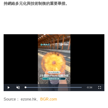
持網絡多元化與技術制衡的重要舉措。
剩
-
0:34
載
播
開
全
入
放
啟
螢
完
音
幕
餘
畢
效
:
Source： ezone.hk、
BGR.com
1
時
0
0
.