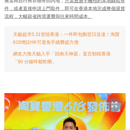
無需再自行將衣物寄回內地，
只需透過手機預約本地驛站寄
件，或者直接申請上門取件，即可在香港本地完成整個退貨
流程，大幅節省跨境運費與往來時間成本。
天貓超市5.31登陸香港：一件即包郵翌日送達！淘寶
618增設HK可退免手續費超方便
網友力推天貓入手「回南天神器」直言勁啱香港
「90 分鐘咩都乾晒」