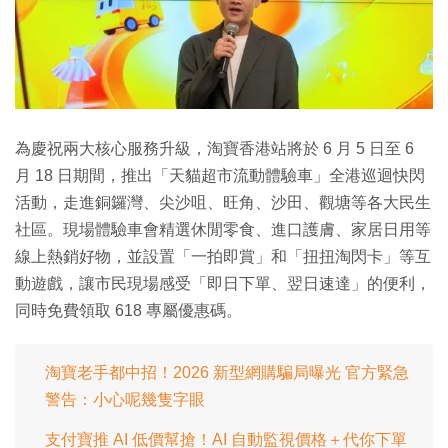
為慶祝兩大核心服務升級，淘寶香港站將於 6 月 5 日至 6
月 18 日期間，推出「天貓超市流動體驗車」全港巡迴快閃
活動，走進銅鑼灣、尖沙咀、旺角、沙田、觀塘等各大民生
社區。現場體驗車會精選休閒零食、進口護膚、家居日用等
線上熱銷好物，並設置「一拍即賞」和「扭扭淘閃卡」等互
動遊戲，讓市民現場感受「即日下單、翌日速達」的便利，
同時免費領取 618 專屬優惠碼。
淘寶老手都中招！2026 新型網購騙局曝光 官方緊急
警告：小心呢幾隻字眼
支付寶推 AI 低價幫搶！AI 自動監視價格＋代你下單