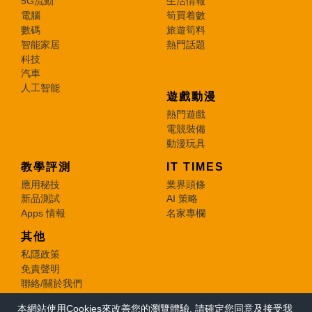
5G流動
生活情報
電腦
筍買着數
數碼
旅遊筍料
智能家居
熱門話題
科技
汽車
人工智能
遊戲動漫
熱門遊戲
電競裝備
動漫玩具
教學評測
IT TIMES
應用秘技
業界頭條
新品測試
AI 策略
Apps 情報
名家專欄
其他
私隱政策
免責聲明
聯絡/關於我們
本網站使用Cookies來改善您的瀏覽體驗, 請確定您同意及接受我
© 2026 e-zone. All Rights Reserved.