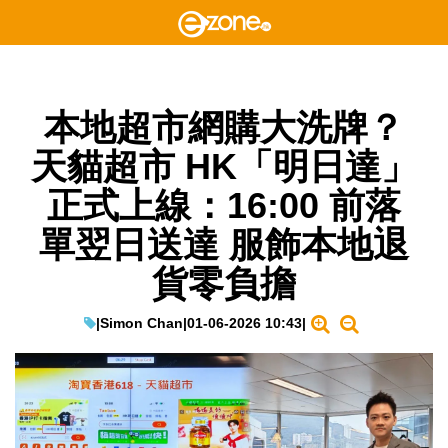
本地超市網購大洗牌？
天貓超市 HK「明日達」
正式上線：16:00 前落
單翌日送達 服飾本地退
貨零負擔
|
Simon Chan
|
01-06-2026 10:43
|