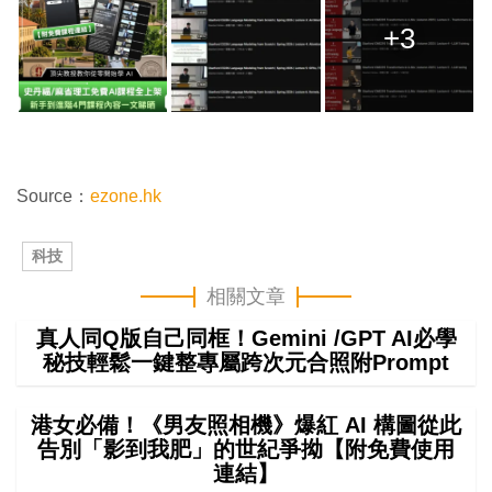
+3
Source：
ezone.hk
科技
相關文章
真人同Q版自己同框！Gemini /GPT AI必學
秘技輕鬆一鍵整專屬跨次元合照附Prompt
港女必備！《男友照相機》爆紅 AI 構圖從此
告別「影到我肥」的世紀爭拗【附免費使用
連結】