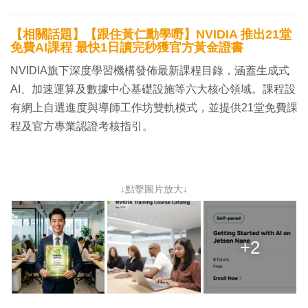
【相關話題】【跟住黃仁勳學嘢】NVIDIA 推出21堂
免費AI課程 最快1日讀完秒獲官方黃金證書
NVIDIA旗下深度學習機構發佈最新課程目錄，涵蓋生成式
AI、加速運算及數據中心基礎設施等六大核心領域。課程設
有網上自選進度與導師工作坊雙軌模式，並提供21堂免費課
程及官方專業認證考核指引。
↓點擊圖片放大↓
+2