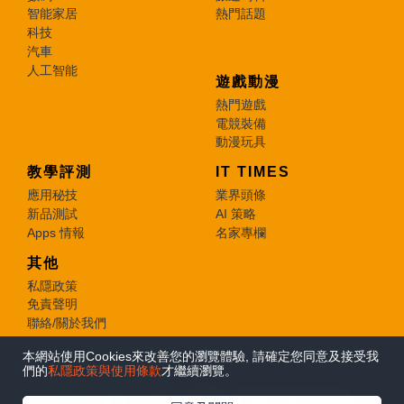
智能家居
熱門話題
科技
汽車
人工智能
遊戲動漫
熱門遊戲
電競裝備
動漫玩具
教學評測
IT TIMES
應用秘技
業界頭條
新品測試
AI 策略
Apps 情報
名家專欄
其他
私隱政策
免責聲明
聯絡/關於我們
本網站使用Cookies來改善您的瀏覽體驗, 請確定您同意及接受我
© 2026 e-zone. All Rights Reserved.
們的
私隱政策與使用條款
才繼續瀏覽。
在Google