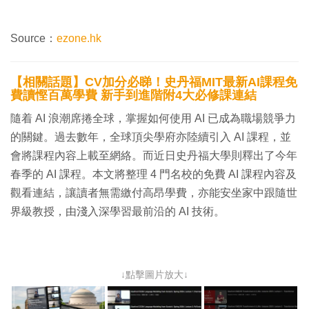
Source：
ezone.hk
【相關話題】CV加分必睇！史丹福MIT最新AI課程免
費讀慳百萬學費 新手到進階附4大必修課連結
隨着 AI 浪潮席捲全球，掌握如何使用 AI 已成為職場競爭力
的關鍵。過去數年，全球頂尖學府亦陸續引入 AI 課程，並
會將課程內容上載至網絡。而近日史丹福大學則釋出了今年
春季的 AI 課程。本文將整理 4 門名校的免費 AI 課程內容及
觀看連結，讓讀者無需繳付高昂學費，亦能安坐家中跟隨世
界級教授，由淺入深學習最前沿的 AI 技術。
↓點擊圖片放大↓