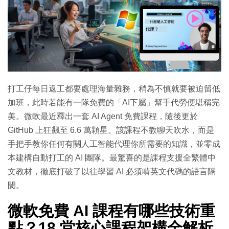
打工仔每日返工都要處理海量雜務，稍為不慎就要被迫留低
加班，此時若能有一隊免費的「AI下屬」幫手代勞便堪稱完
美。微軟最近釋出一套 AI Agent 免費課程，隨後更於
GitHub 上狂飆至 6.6 萬顆星。該課程不教聊天吹水，而是
手把手教你任何有關人工智能代理你所需要的知識，並零成
本建構自動打工的 AI 團隊。最驚喜的是課程支援全繁體中
文教材，徹底打破了以往學習 AI 必須啃英文代碼的語言隔
閡。
微軟免費 AI 課程有哪些技術重
點？18 堂核心課程架構全解析