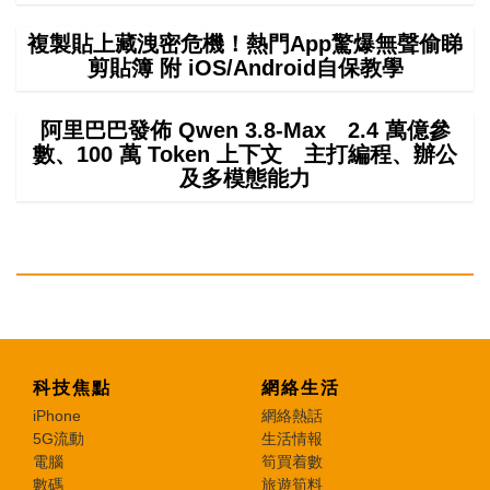
複製貼上藏洩密危機！熱門App驚爆無聲偷睇
剪貼簿 附 iOS/Android自保教學
阿里巴巴發佈 Qwen 3.8-Max 2.4 萬億參
數、100 萬 Token 上下文 主打編程、辦公
及多模態能力
科技焦點
網絡生活
iPhone
網絡熱話
5G流動
生活情報
電腦
筍買着數
數碼
旅遊筍料