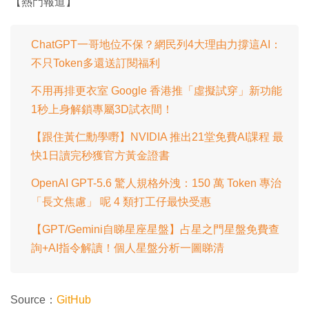
【熱門報道】
1
時
0
0
.
間
0
0
ChatGPT一哥地位不保？網民列4大理由力撐這AI：
%
不只Token多還送訂閱福利
不用再排更衣室 Google 香港推「虛擬試穿」新功能
1秒上身解鎖專屬3D試衣間！
【跟住黃仁勳學嘢】NVIDIA 推出21堂免費AI課程 最
快1日讀完秒獲官方黃金證書
OpenAI GPT-5.6 驚人規格外洩：150 萬 Token 專治
「長文焦慮」 呢 4 類打工仔最快受惠
【GPT/Gemini自睇星座星盤】占星之門星盤免費查
詢+AI指令解讀！個人星盤分析一圖睇清
Source：
GitHub