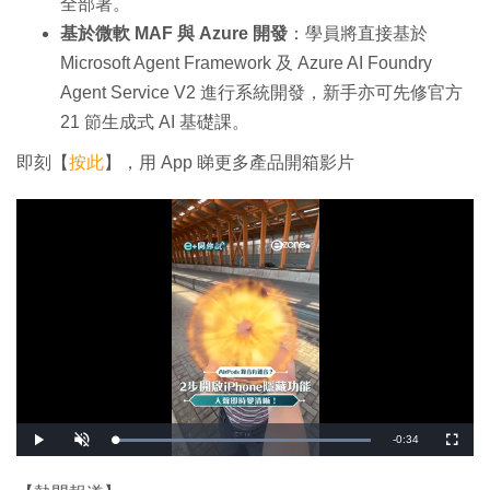
全部署。
基於微軟 MAF 與 Azure 開發
：學員將直接基於
Microsoft Agent Framework 及 Azure AI Foundry
Agent Service V2 進行系統開發，新手亦可先修官方
21 節生成式 AI 基礎課。
即刻【
按此
】，用 App 睇更多產品開箱影片
剩
-
0:34
載
播
開
全
入
放
啟
螢
完
音
幕
餘
畢
效
: