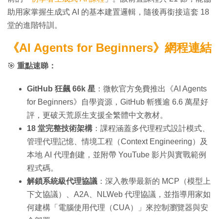
助用家掌握生成式 AI 的基本建置邏輯，隨後再銜接這套 18
堂的進階特訓。
《AI Agents for Beginners》網程連結
🎯
重點速睇：
GitHub 狂飆 66k 星
：微軟官方免費推出《AI Agents
for Beginners》自學資源，GitHub 斬獲逾 6.6 萬星好
評，更破天荒原生支援全繁體中文教材。
18 堂完整技術架構
：課程涵蓋多代理程式設計模式、
管理代理記憶、情境工程（Context Engineering）及
本地 AI 代理創建，並附帶 YouTube 影片與實戰範例
程式碼。
解鎖系統級代理協議
：深入教學最新的 MCP（模型上
下文協議）、A2A、NLWeb 代理協議，並指導用家如
何建構「電腦使用代理（CUA）」來控制瀏覽器與安