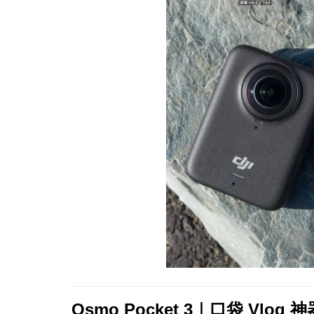
Osmo Pocket 3｜口袋 Vlog 神