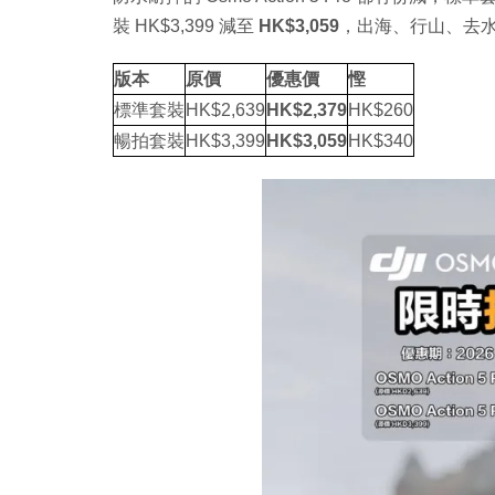
裝 HK$3,399 減至
HK$3,059
，出海、行山、去
版本
原價
優惠價
慳
標準套裝
HK$2,639
HK$2,379
HK$260
暢拍套裝
HK$3,399
HK$3,059
HK$340