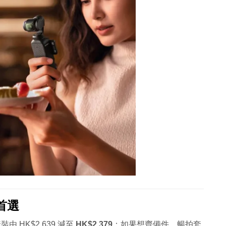
機首選
裝由 HK$2,639 減至
HK$2,379
；如果想齊備件，暢拍套