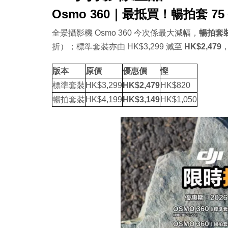
Osmo 360｜最抵買！暢拍套 75
全景攝影機 Osmo 360 今次係最大減幅，
暢拍套
折）；標準套裝亦由 HK$3,299 減至
HK$2,479
版本
原價
優惠價
慳
標準套裝
HK$3,299
HK$2,479
HK$820
暢拍套裝
HK$4,199
HK$3,149
HK$1,050