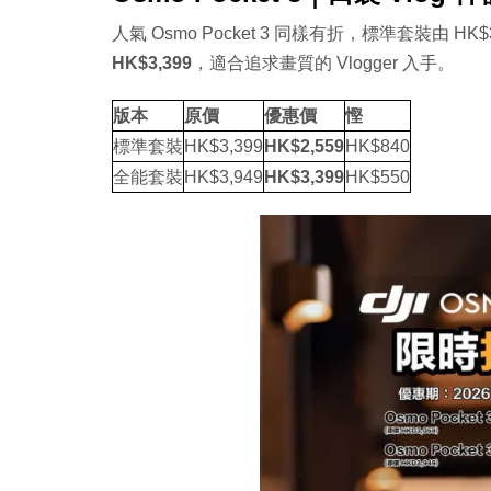
人氣 Osmo Pocket 3 同樣有折，標準套裝由 HK$
HK$3,399
，適合追求畫質的 Vlogger 入手。
版本
原價
優惠價
慳
標準套裝
HK$3,399
HK$2,559
HK$840
全能套裝
HK$3,949
HK$3,399
HK$550