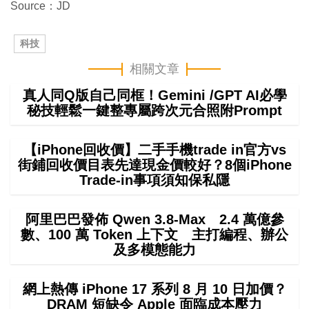
Source：JD
科技
相關文章
真人同Q版自己同框！Gemini /GPT AI必學
秘技輕鬆一鍵整專屬跨次元合照附Prompt
【iPhone回收價】二手手機trade in官方vs
街鋪回收價目表先達現金價較好？8個iPhone
Trade-in事項須知保私隱
阿里巴巴發佈 Qwen 3.8-Max 2.4 萬億參
數、100 萬 Token 上下文 主打編程、辦公
及多模態能力
網上熱傳 iPhone 17 系列 8 月 10 日加價？
DRAM 短缺令 Apple 面臨成本壓力