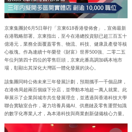
特集
京東集團於6月5日舉行「京東618香港發佈會」，宣佈最新
在港戰略部署。京東指出，至今在港總投資額已超三百五十
億港元，業務全面覆蓋零售、物流、科技、健康及產發等核
心板塊。作為連續十年榮登《財富》世界500強、二零二五
年位列第四十四位的零售巨頭，京東此番高調加碼本地市
場，彰顯出其深化大灣區一體化發展的決心。
該集團同時公佈未來三年發展計劃，預期攜手一千個品牌，
在港佈局超兩百個線下分店，並帶動本地超一萬人就業。此
舉展示了企業與城市共生發展理念，並透過與香港科技大學
聯合實驗室合作，著力培養具備AI、供應鏈及零售運營知識
的數字化專業人才，為本港科技與商業創新儲備核心力量。