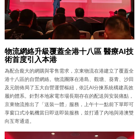
物流網絡升級覆蓋全港十八區 醫療AI技
術首度引入本港
為配合龐大的網購與零售需求，京東物流在港建立了覆蓋全
港十八區的自營網絡。物流團隊在港島、觀塘、葵青、沙田
及元朗佈局了五大自營運營樞紐，依託AI分揀系統構建高效
履約體系。針對本地家電市場長期存在的配送與安裝痛點，
京東物流推出了「送裝一體」服務，上午十一點前下單即可
享窗口式冷氣機當日即送即裝服務，並打通了內地與港澳雙
向互寄通道。