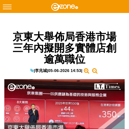
搜尋
京東大舉佈局香港市場
Facebook
Instagram
三年內擬開多實體店創
科技焦點
逾萬職位
網絡生活
遊戲動漫
|
李兆城
|
05-06-2026 14:53
|
教學評測
EduTech
IT Times
生成式AI與雲端應用
Enterprise Digital Transformation