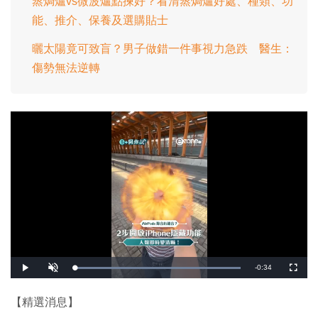
蒸焗爐vs微波爐點揀好？看清蒸焗爐好處、種類、功
能、推介、保養及選購貼士
曬太陽竟可致盲？男子做錯一件事視力急跌 醫生：
傷勢無法逆轉
剩
-
0:34
載
播
開
全
入
放
啟
螢
完
音
幕
餘
畢
效
:
【精選消息】
1
時
0