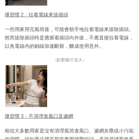
壞習慣 2：拉着電線來拔插頭
一些用家用完風筒後，可能會順手地拉着電線來拔除插頭。
然而拔除插頭時是應握着插頭向外拔，不應直接拉着電線，
以免電線內的銅線加速斷裂，釀成使用意外。
↓點擊圖片放大↓
壞習慣 3：不清理進風口及濾網
相信大多數用家是沒有清理風筒進風口、濾網灰塵或小污垢