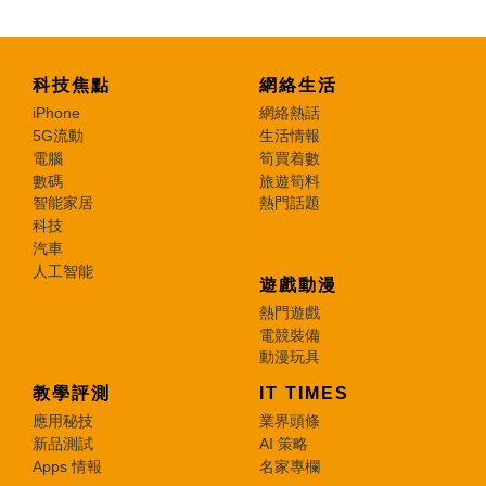
科技焦點
網絡生活
iPhone
網絡熱話
5G流動
生活情報
電腦
筍買着數
數碼
旅遊筍料
智能家居
熱門話題
科技
汽車
人工智能
遊戲動漫
熱門遊戲
電競裝備
動漫玩具
教學評測
IT TIMES
應用秘技
業界頭條
新品測試
AI 策略
Apps 情報
名家專欄