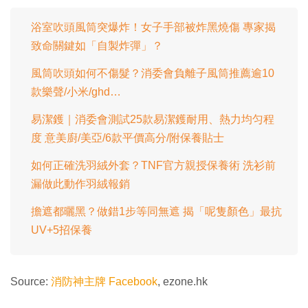
0
.
間
0
0
浴室吹頭風筒突爆炸！女子手部被炸黑燒傷 專家揭
%
致命關鍵如「自製炸彈」？
風筒吹頭如何不傷髮？消委會負離子風筒推薦逾10
款樂聲/小米/ghd…
易潔鑊｜消委會測試25款易潔鑊耐用、熱力均匀程
度 意美廚/美亞/6款平價高分/附保養貼士
如何正確洗羽絨外套？TNF官方親授保養術 洗衫前
漏做此動作羽絨報銷
擔遮都曬黑？做錯1步等同無遮 揭「呢隻顏色」最抗
UV+5招保養
Source:
消防神主牌 Facebook
, ezone.hk