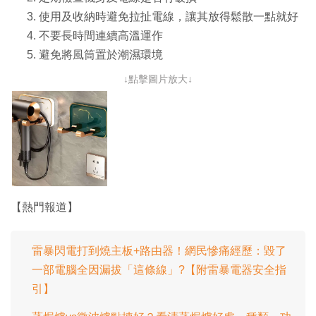
使用及收納時避免拉扯電線，讓其放得鬆散一點就好
不要長時間連續高溫運作
避免將風筒置於潮濕環境
↓點擊圖片放大↓
【熱門報道】
雷暴閃電打到燒主板+路由器！網民慘痛經歷：毀了
一部電腦全因漏拔「這條線」?【附雷暴電器安全指
引】