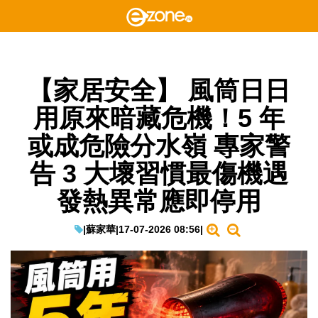
【家居安全】 風筒日日
用原來暗藏危機！5 年
或成危險分水嶺 專家警
告 3 大壞習慣最傷機遇
發熱異常應即停用
|
蘇家華
|
17-07-2026 08:56
|