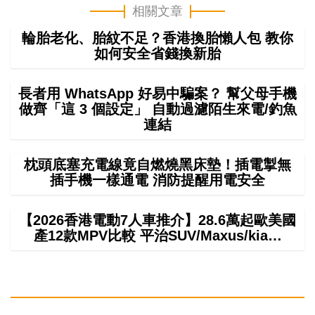
相關文章
輪胎老化、胎紋不足？香港換胎懶人包 教你
如何安全省錢換新胎
長者用 WhatsApp 好易中騙案？ 幫父母手機
做齊「這 3 個設定」 自動過濾陌生來電/釣魚
連結
枕頭底塞充電線竟自燃燒黑床墊！插電掣無
插手機一樣通電 消防提醒用電安全
【2026香港電動7人車推介】28.6萬起歐美國
產12款MPV比較 平治SUV/Maxus/kia…