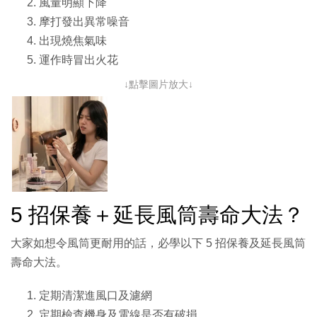
風量明顯下降
摩打發出異常噪音
出現燒焦氣味
運作時冒出火花
↓點擊圖片放大↓
5 招保養＋延長風筒壽命大法？
大家如想令風筒更耐用的話，必學以下 5 招保養及延長風筒
壽命大法。
定期清潔進風口及濾網
定期檢查機身及電線是否有破損