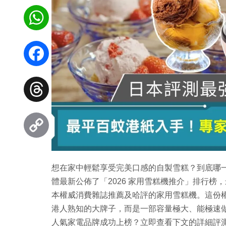
WhatsApp
Facebook
Threads
Copy
想在家中輕鬆享受完美口感的自製雪糕？到底哪
Link
體最新公佈了「2026 家用雪糕機推介」排行榜
本權威消費雜誌推薦及哈評的家用雪糕機。這份
港人熟知的大牌子，而是一部容量極大、能極速
人氣家電品牌成功上榜？立即查看下文的詳細評