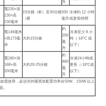
升
寬230×深
15分鐘（軟）至30分鐘
500
冷凍約 12 小時
230×高
（硬
毫升
或更長時間
230毫米
約
寬146毫米
冷凍至少 8 小
200
×高173毫
大約15分鐘
時（-18°C 或
毫
米
以下）
升
約
寬180×深
冷凍24小時或
480
168×高
大約20-25分鐘
更長（-18℃或
毫
200毫米
以下）
升
如需使用，必須另外購買並配置功率在50W、150W 以上
換器。