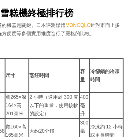
家用雪糕機終極排行榜
適的機器是關鍵。日本評測媒體
MONOQLO
針對市面上多
洗方便度等多個實用維度進行了嚴格的比較。
容
冷卻鍋的冷凍
尺寸
烹飪時間
量
時間
寬265×深
2 小時（適用於 300 克
400
164×高
以下的重量，使用較軟
毫
201毫米
的設定）
升
300
寬160×高
冷凍約 12 小時
58
大約20分鐘
毫
165毫米
或更長時間