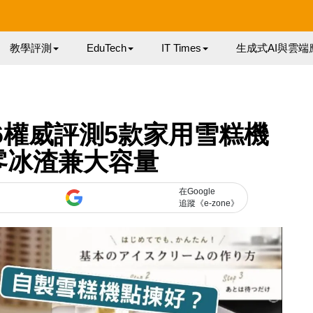
教學評測
EduTech
IT Times
生成式AI與雲端
6權威評測5款家用雪糕機
零冰渣兼大容量
在Google
追蹤《e-zone》