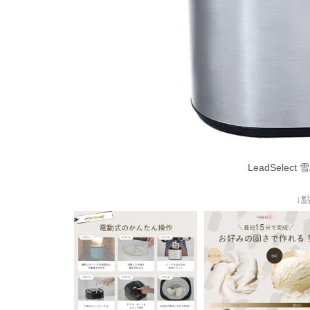
LeadSelect 雪
↓