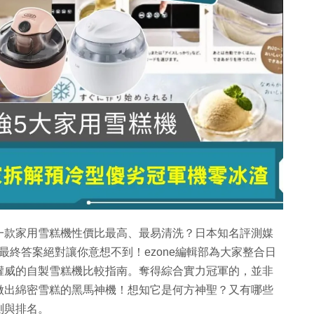
一款家用雪糕機性價比最高、最易清洗？日本知名評測媒
，最終答案絕對讓你意想不到！ezone編輯部為大家整合日
權威的自製雪糕機比較指南。奪得綜合實力冠軍的，並非
做出綿密雪糕的黑馬神機！想知它是何方神聖？又有哪些
測與排名。