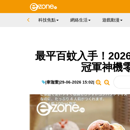
科技焦點
網絡生活
遊戲動漫
最平百蚊入手！202
冠軍神機
|
韋珈萱
|
29-06-2026 15:02
|