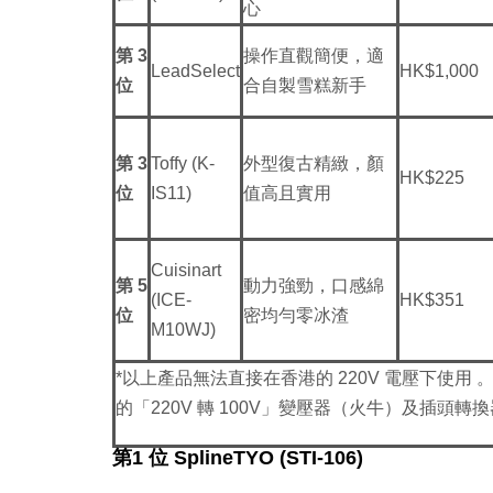
心
第 3
操作直觀簡便，適
LeadSelect
HK$1,000
位
合自製雪糕新手
第 3
Toffy (K-
外型復古精緻，顏
HK$225
位
IS11)
值高且實用
Cuisinart
第 5
動力強勁，口感綿
(ICE-
HK$351
位
密均勻零冰渣
M10WJ)
*以上產品無法直接在香港的 220V 電壓下使用
。
的「220V 轉 100V」變壓器（火牛）及插頭轉
第1 位 SplineTYO (STI-106)