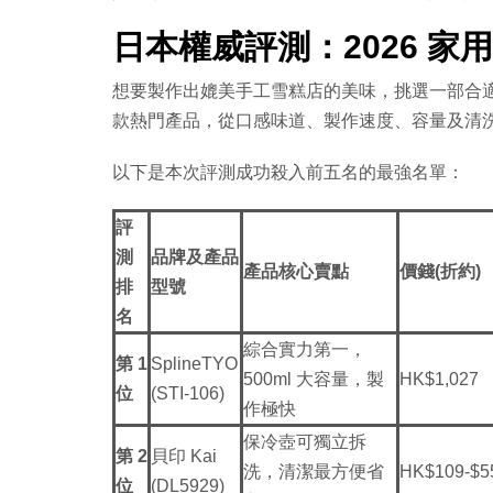
日本權威評測：2026 
想要製作出媲美手工雪糕店的美味，挑選一部合
款熱門產品，從口感味道、製作速度、容量及清
以下是本次評測成功殺入前五名的最強名單：
評
測
品牌及產品
產品核心賣點
價錢(折約)
排
型號
名
綜合實力第一，
第 1
SplineTYO
500ml 大容量，製
HK$1,027
位
(STI-106)
作極快
保冷壺可獨立拆
第 2
貝印 Kai
洗，清潔最方便省
HK$109-$5
位
(DL5929)