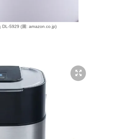
-5929 (圖: amazon.co.jp)