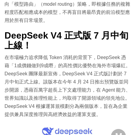
向「模型路由」（model routing）策略，即根據任務的複雜
程度匹配相應成本的模型，不再盲目將最昂貴的前沿模型應
用於所有日常場景。
DeepSeek V4 正式版 7 月中旬
上線！
在市場極力追求降低 Token 消耗的背景下，DeepSeek 憑
藉「1成價錢做到9成嘢」的高性價比優勢在海外市場爆紅。
DeepSeek 團隊最新宣佈，DeepSeek V4 正式版計劃於 7
月中旬正式上線。該版本在今年 4 月 24 日推出預覽版並同
步開源，憑藉百萬字超長上下文處理能力，在 Agent 能力、
世界知識以及推理性能上，均取得了開源領域的領先地位。
DeepSeek V4 根據運算規模劃分為兩個版本，旨在為企業
提供兼具深度推理與高經濟效益的運算支援。