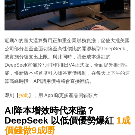
近期AI的龐大運算費用正加重企業財務負擔，促使大批美國
公司部分甚至全面切換至高性價比的開源模型 DeepSeek，
或實施分級支出上限。與此同時，憑低成本爆紅的
DeepSeek宣佈於7月中旬推出V4正式版，全面提升推理性
能，惟新版本將首度引入峰谷定價機制，在每天上下午的運
算高峰時段，API調用價格將會直接翻倍。
即刻【
按此
】，用 App 睇更多產品開箱影片
AI降本增效時代來臨？
DeepSeek 以低價優勢爆紅
1成
價錢做9成嘢