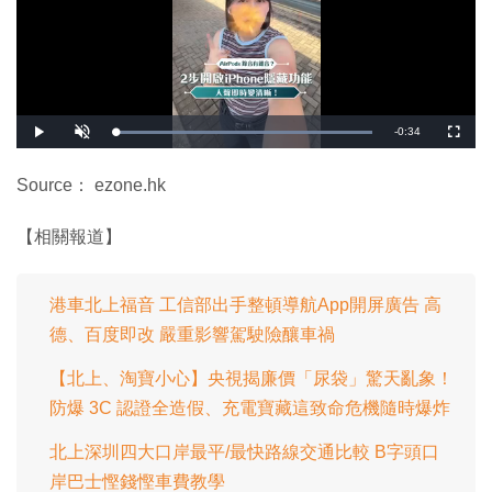
剩
-
0:34
載
播
開
全
入
放
啟
螢
完
音
幕
餘
畢
效
:
Source： ezone.hk
1
時
0
0
.
間
【相關報道】
0
0
%
港車北上福音 工信部出手整頓導航App開屏廣告 高
德、百度即改 嚴重影響駕駛險釀車禍
【北上、淘寶小心】央視揭廉價「尿袋」驚天亂象！
防爆 3C 認證全造假、充電寶藏這致命危機隨時爆炸
北上深圳四大口岸最平/最快路線交通比較 B字頭口
岸巴士慳錢慳車費教學