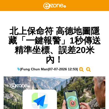
北上保命符 高德地圖隱
藏「一鍵報警」1秒傳送
精準坐標、誤差20米
內！
|
Fung Chun Man
|
07-07-2026 12:53
|