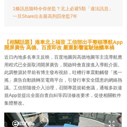
1條訊息隨時令你坐監？北上必避5類「違法訊息」
一旦Share出去最高刑罰坐監7年
【相關話題】港車北上福音 工信部出手整頓導航App
開屏廣告 高德、百度即改 嚴重影響駕駛險釀車禍
近日內地多名車主反映，百度地圖與高德地圖等主流導航應
用程式已全面取消開屏廣告，開啟時會直接進入導航介面。
此調整源於早前有博主發布視頻，吐槽行車震動觸發「搖一
搖」廣告自動跳轉至電商平台，引發行車安全隱患的網絡熱
議。工信部隨後介入治理，召開專題規範會議，通報多款違
規App並提出全面自查自糾等四項修改要求，促使相關軟件
集體整改。