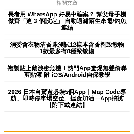
相關文章
長者用 WhatsApp 好易中騙案？ 幫父母手機
做齊「這 3 個設定」 自動過濾陌生來電/釣魚
連結
消委會衣物清香珠測試12樣本含香料致敏物
1款最多有8種致敏物
複製貼上藏洩密危機！熱門App驚爆無聲偷睇
剪貼簿 附 iOS/Android自保教學
2026 日本自駕遊必裝5個App｜Map Code導
航、即時停車場空位、搵食加油一App搞掂
【附下載連結】