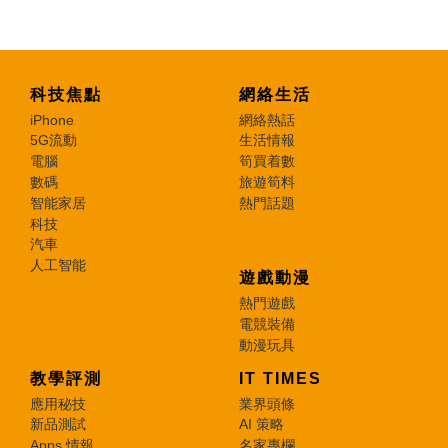
科技焦點
網絡生活
iPhone
網絡熱話
5G流動
生活情報
電腦
筍買着數
數碼
旅遊筍料
智能家居
熱門話題
科技
汽車
人工智能
遊戲動漫
熱門遊戲
電競裝備
動漫玩具
教學評測
IT TIMES
應用秘技
業界頭條
新品測試
AI 策略
Apps 情報
名家專欄