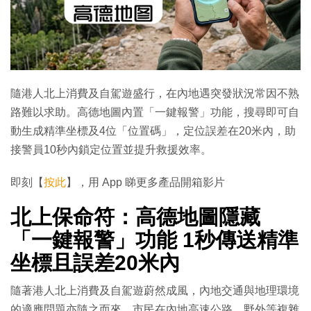
隨港人北上消費及自駕遊盛行，在內地遇突發狀況常因不熟
路難以求助。高德地圖內置「一鍵報警」功能，搜尋即可自
動生成精準坐標及4位「位置碼」，定位誤差在20米內，助
接警員10秒內鎖定位置並提升救援效率。
即刻【
按此
】，用 App 睇更多產品開箱影片
北上保命符：高德地圖隱藏
「一鍵報警」功能 1秒傳送精準
坐標且誤差20米內
隨著港人北上消費及自駕遊蔚然成風，內地交通與地理環境
的適應問題亦隨之而來。市民在內地高速公路、野外等複雜