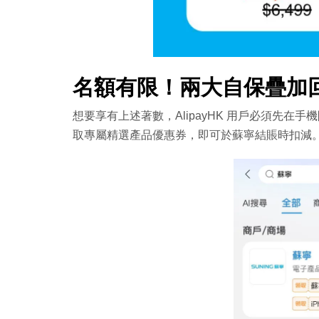
名額有限！兩大自保疊加
想要享有上述著數，AlipayHK 用戶必須先在手機開啟
取專屬精選產品優惠券，即可於蘇寧結賬時扣減