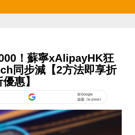
000！蘇寧xAlipayHK狂
Watch同步減【2方法即享折
折優惠】
在Google
追蹤《e-zone》