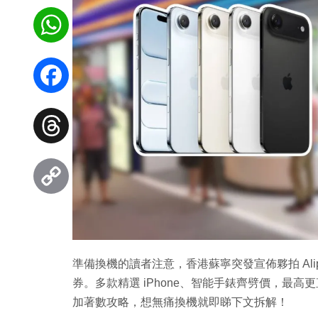
WhatsApp
Facebook
Threads
Copy
Link
準備換機的讀者注意，香港蘇寧突發宣佈夥拍 Alip
券。多款精選 iPhone、智能手錶齊劈價，最高更
加著數攻略，想無痛換機就即睇下文拆解！