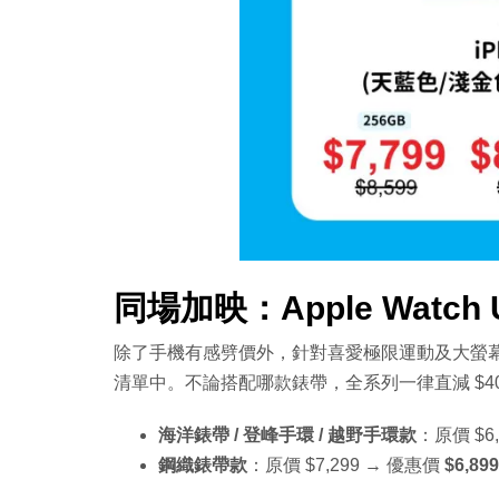
同場加映：Apple Watch 
除了手機有感劈價外，針對喜愛極限運動及大螢幕的果粉，旗
清單中。不論搭配哪款錶帶，全系列一律直減 $4
海洋錶帶 / 登峰手環 / 越野手環款
：原價 $6
鋼織錶帶款
：原價 $7,299 → 優惠價
$6,899