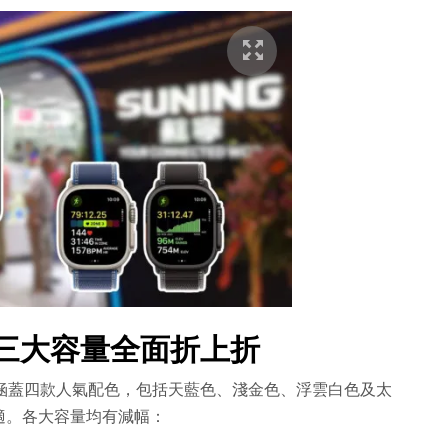
爆發！三大容量全面折上折
，且全線涵蓋四款人氣配色，包括天藍色、淺金色、浮雲白色及太
適。各大容量均有減幅：