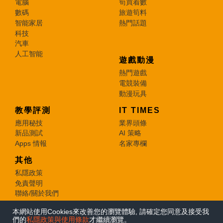
電腦
筍買着數
數碼
旅遊筍料
智能家居
熱門話題
科技
汽車
人工智能
遊戲動漫
熱門遊戲
電競裝備
動漫玩具
教學評測
IT TIMES
應用秘技
業界頭條
新品測試
AI 策略
Apps 情報
名家專欄
其他
私隱政策
免責聲明
聯絡/關於我們
本網站使用Cookies來改善您的瀏覽體驗, 請確定您同意及接受我
© 2026 e-zone. All Rights Reserved.
們的
私隱政策與使用條款
才繼續瀏覽。