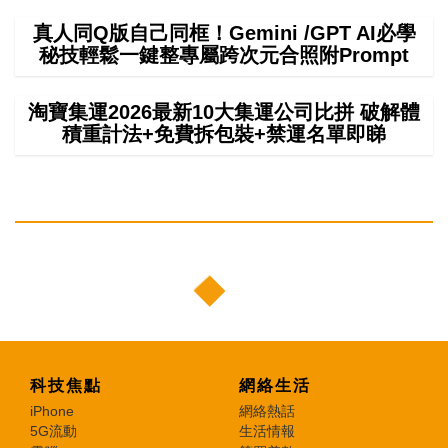
真人同Q版自己同框！Gemini /GPT AI必學
秘技輕鬆一鍵整專屬跨次元合照附Prompt
淘寶集運2026最新10大集運公司比拼 破解體
積重計法+免費拆包裝+禁運名單即睇
科技焦點
網絡生活
iPhone
網絡熱話
5G流動
生活情報