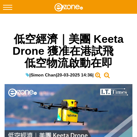
搜尋
低空經濟｜美團 Keeta
Facebook
Instagram
Drone 獲准在港試飛
科技焦點
低空物流啟動在即
網絡生活
遊戲動漫
|
Simon Chan
|
20-03-2025 14:36
|
教學評測
EduTech
IT Times
生成式AI與雲端應用
Enterprise Digital Transformation