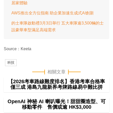
居家體驗
AWS推出全方位指南 助企業加速生成式AI創新
的士車隊啟動禮3月3日舉行 五大車隊逾3,500輛的士
設豪華車型滿足高端需求
Source：Keeta
科技
相關文章
【2026考車路線難度排名】香港考車合格率
僅三成 港島九龍新界考牌路線易中難比拼
OpenAI 神秘 AI 喇叭曝光！甜甜圈造型、可
移動零件 售價或逾 HK$3,000