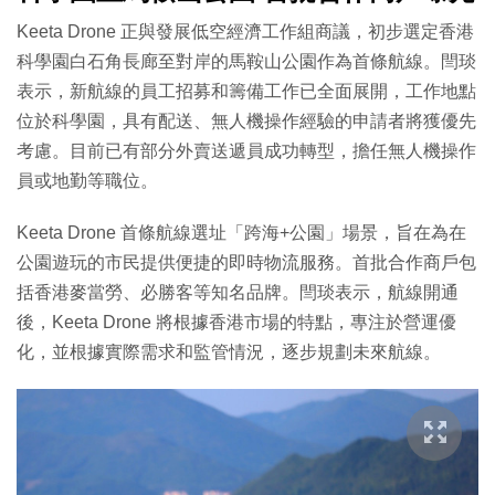
Keeta Drone 正與發展低空經濟工作組商議，初步選定香港
科學園白石角長廊至對岸的馬鞍山公園作為首條航線。閆琰
表示，新航線的員工招募和籌備工作已全面展開，工作地點
位於科學園，具有配送、無人機操作經驗的申請者將獲優先
考慮。目前已有部分外賣送遞員成功轉型，擔任無人機操作
員或地勤等職位。
Keeta Drone 首條航線選址「跨海+公園」場景，旨在為在
公園遊玩的市民提供便捷的即時物流服務。首批合作商戶包
括香港麥當勞、必勝客等知名品牌。閆琰表示，航線開通
後，Keeta Drone 將根據香港市場的特點，專注於營運優
化，並根據實際需求和監管情況，逐步規劃未來航線。