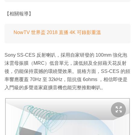
【相關報導】
NowTV 世界盃 2018 直播 4K 可錄影重溫
Sony SS-CES 反射喇叭，採用自家研發的 100mm 強化泡
沫雲母振膜（MRC）低音單元，讓低頻及全頻藉天花反射
後，仍能保持震撼的環繞聲效果。規格方面，SS-CES 的頻
率響應覆蓋 70Hz 至 32kHz，阻抗值 6ohms ，相信即使是
入門級的多聲道家庭擴音機也能完整推動喇叭。