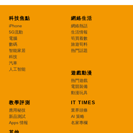
科技焦點
網絡生活
iPhone
網絡熱話
5G流動
生活情報
電腦
筍買着數
數碼
旅遊筍料
智能家居
熱門話題
科技
汽車
人工智能
遊戲動漫
熱門遊戲
電競裝備
動漫玩具
教學評測
IT TIMES
應用秘技
業界頭條
新品測試
AI 策略
Apps 情報
名家專欄
其他