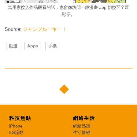
當用家按入作品觀看的話，也會像坊間一般漫畫 app 切換至全屏
顯示。
Source:
ジャンプルーキー！
動漫
Apps
手機
科技焦點
網絡生活
iPhone
網絡熱話
5G流動
生活情報