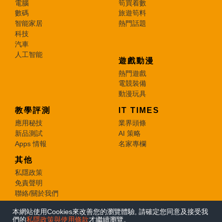
電腦
筍買着數
數碼
旅遊筍料
智能家居
熱門話題
科技
汽車
人工智能
遊戲動漫
熱門遊戲
電競裝備
動漫玩具
教學評測
IT TIMES
應用秘技
業界頭條
新品測試
AI 策略
Apps 情報
名家專欄
其他
私隱政策
免責聲明
聯絡/關於我們
本網站使用Cookies來改善您的瀏覽體驗, 請確定您同意及接受我
© 2026 e-zone. All Rights Reserved.
們的
私隱政策與使用條款
才繼續瀏覽。