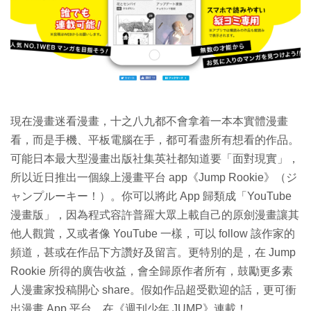
特集
現在漫畫迷看漫畫，十之八九都不會拿着一本本實體漫畫
看，而是手機、平板電腦在手，都可看盡所有想看的作品。
可能日本最大型漫畫出版社集英社都知道要「面對現實」，
所以近日推出一個線上漫畫平台 app《Jump Rookie》（ジ
ャンプルーキー！）。你可以將此 App 歸類成「YouTube
漫畫版」，因為程式容許普羅大眾上載自己的原劍漫畫讓其
他人觀賞，又或者像 YouTube 一樣，可以 follow 該作家的
頻道，甚或在作品下方讚好及留言。更特別的是，在 Jump
Rookie 所得的廣告收益，會全歸原作者所有，鼓勵更多素
人漫畫家投稿開心 share。假如作品超受歡迎的話，更可衝
出漫畫 App 平台，在《週刊少年 JUMP》連載！