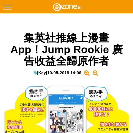
搜尋
集英社推線上漫畫
Facebook
Instagram
App！Jump Rookie 廣
科技焦點
告收益全歸原作者
網絡生活
遊戲動漫
|
Kay
|
10-05-2018 14:06
|
教學評測
EduTech
IT Times
生成式AI與雲端應用
Enterprise Digital Transformation