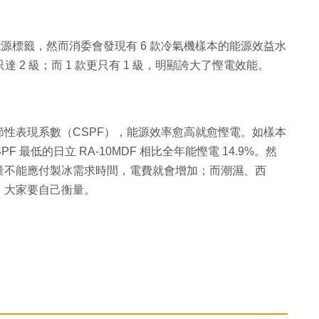
級能源標籤，然而消委會發現有 6 款冷氣機樣本的能源效益水
 2 級；而 1 款更只有 1 級，明顯誇大了慳電效能。
性表現系數（CSPF），能源效率愈高就愈慳電。如樣本
SPF 最低的日立 RA-10MDF 相比全年能慳電 14.9%。然
量不能應付製冰需求時間，電費就會增加；而潮濕、西
，大家要自己衡量。