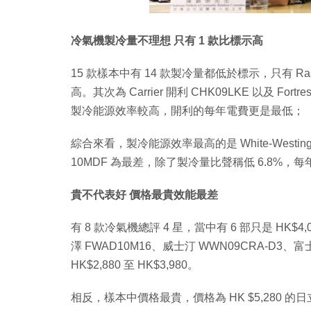
冷氣機製冷量不理想 只有 1 款比標示高
15 款樣本中有 14 款製冷量都低於標示，只有 Ra
高。其次為 Carrier 開利 CHK09LKE 以及 F
製冷能源效率較高，開利的每年電費更是最低；
綜合來看，製冷能源效率最高的是 White-Westinghou
10MDF 為最差，除了製冷量比聲稱低 6.8%，每
貴不代表好 價格最貴效能最差
有 8 款冷氣機總評 4 星，當中有 6 部只是 HK$4,
澤 FWAD10M16、威士汀 WWN09CRA-D3、
HK$2,880 至 HK$3,980。
相反，樣本中價格最貴，價格為 HK $5,280 的日