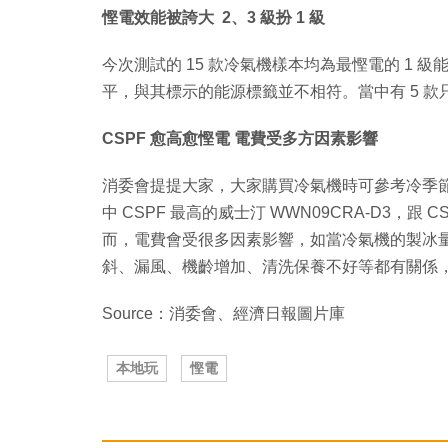
慳電效能被誇大 2、3 級扮 1 級
今次測試的 15 款冷氣機樣本均為最慳電的 1 
平，與其標示的能源標籤並不相符。當中有 5 款只達
CSPF 愈高愈慳電 電費受多方因素影響
消委會提提大家，大家購買冷氣機時可參考冷季節
中 CSPF 最高的威士汀 WWN09CRA-D3，跟 C
而，電費會受很多因素影響，如當冷氣機的製冰
斜、漏風、機齡增加、清洗保養不好等都有關係
Source：消委會、經濟日報圖片庫
本地玩
慳電