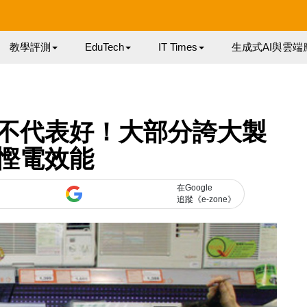
教學評測
EduTech
IT Times
生成式AI與雲端
不代表好！大部分誇大製
慳電效能
在Google
追蹤《e-zone》