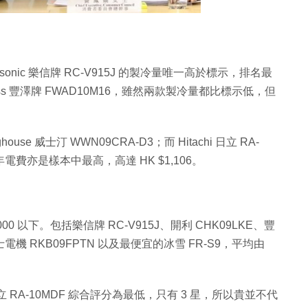
sonic 樂信牌 RC-V915J 的製冷量唯一高於標示，排名最
ortress 豐澤牌 FWAD10M16，雖然兩款製冷量都比標示低，但
se 威士汀 WWN09CRA-D3；而 Hitachi 日立 RA-
年電費亦是樣本中最高，高達 HK $1,106。
000 以下。包括樂信牌 RC-V915J、開利 CHK09LKE、豐
富士電機 RKB09FPTN 以及最便宜的冰雪 FR-S9，平均由
立 RA-10MDF 綜合評分為最低，只有 3 星，所以貴並不代