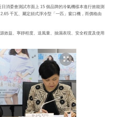
日消委會測試市面上 15 個品牌的冷氣機樣本進行效能測
 至 2.65 千瓦、屬定頻式淨冷型「一匹」窗口機，而價格由
、能源效益、寧靜程度、送風量、抽濕表現、安全程度及使用