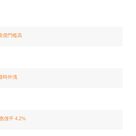
 索償門檻高
隱隨時外洩
僅平 4.2%