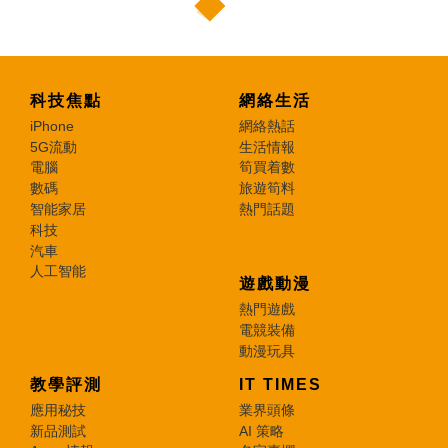
科技焦點
網絡生活
iPhone
網絡熱話
5G流動
生活情報
電腦
筍買着數
數碼
旅遊筍料
智能家居
熱門話題
科技
汽車
人工智能
遊戲動漫
熱門遊戲
電競裝備
動漫玩具
教學評測
IT TIMES
應用秘技
業界頭條
新品測試
AI 策略