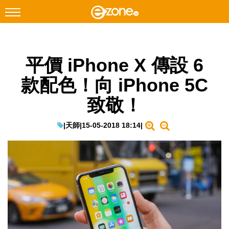
搜尋
平價 iPhone X 傳設 6
Facebook
Instagram
款配色！向 iPhone 5C
科技焦點
致敬！
網絡生活
遊戲動漫
|
天師
|
15-05-2018 18:14
|
教學評測
EduTech
IT Times
生成式AI與雲端應用
Enterprise Digital Transformation