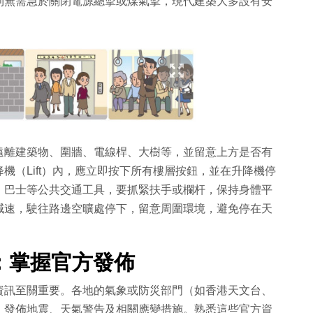
則無需急於關閉電源總掣或煤氣掣，現代建築大多設有安
遠離建築物、圍牆、電線桿、大樹等，並留意上方是否有
機（Lift）內，應立即按下所有樓層按鈕，並在升降機停
、巴士等公共交通工具，要抓緊扶手或欄杆，保持身體平
減速，駛往路邊空曠處停下，留意周圍環境，避免停在天
：掌握官方發佈
資訊至關重要。各地的氣象或防災部門（如香港天文台、
，發佈地震、天氣警告及相關應變措施。熟悉這些官方資