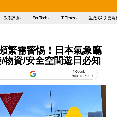
教學評測
EduTech
IT Times
生成式AI與雲端
頻繁需警惕！日本氣象廳
/物資/安全空間遊日必知
在Google
追蹤《e-zone》