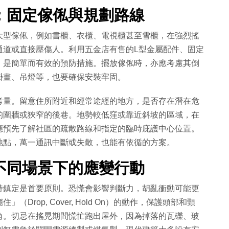
：固定傢俬與規劃路線
大型傢俬，例如書櫃、衣櫃、電視櫃甚至雪櫃，在強烈搖
通道或直接壓傷人。利用五金店有售的L型金屬配件、固定
，是簡單而有效的預防措施。擺放傢俬時，亦應考慮其倒
掛畫、吊燈等，也要確保安裝牢固。
考量。留意住所附近和經常途經的地方，是否存在潛在危
的圍牆或狹窄的後巷。地勢較低窪或靠近斜坡的區域，在
應預先了解社區的疏散路線和指定的臨時庇護中心位置。
地點，萬一通訊中斷或失散，也能有依循的方案。
不同場景下的應變行動
持鎮定是首要原則。恐慌會影響判斷力，胡亂衝動可能更
rop, Cover, Hold On）的動作，保護頭部和頸
角。切忌在搖晃期間慌忙跑出屋外，因為掉落的瓦礫、玻