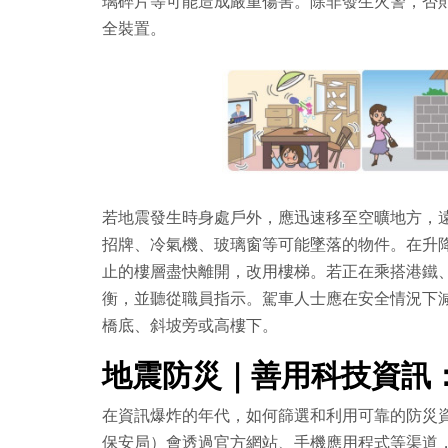
璃碎片等可能造成嚴重傷害。除非發生火警，否
全裝置。
若地震發生時身處戶外，應迅速移至空曠地方，
招牌、冷氣機、玻璃窗等可能墜落的物件。在升降
止的樓層盡快離開，改用樓梯。若正在乘搭港鐵
衡，並聽從職員指示。駕車人士應在安全情況下
橋底、斜坡旁或高樓下。
地震防災｜善用科技資訊
在資訊爆炸的年代，如何篩選和利用可靠的防災
保安局）會透過官方網站、手機應用程式等渠道