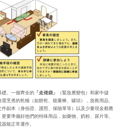
基礎。一個齊全的
「走佬袋」
（緊急應變包）和家中儲
無需烹煮的乾糧（如餅乾、能量棒、罐頭），急救用品、
文件副本（身份證、護照、保險單等）以及少量現金都應
，更要準備好他們的特殊用品，如藥物、奶粉、尿片等。
電器能正常運作。