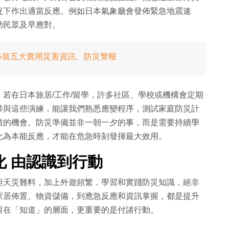
況下作出適當反應。例如日本氣象廳會發佈緊急地震速
助民眾及早應對。
遊日必裝五大實用災害資訊、防災警報
若在日本旅居/工作/留學，許多社區、學校或機構會定期
參與這些演練，能讓我們熟悉應變程序，測試家庭防災計
措的機會。防災準備並非一朝一夕的事，而是需要持續學
化為本能反應，才能在危急時刻發揮最大效用。
 由認識到行動
但天災難料，加上外遊頻繁，學習和實踐防災知識，絕非
家居佈置、物資儲備，到應急反應和資訊掌握，都是提升
留在「知道」的層面，更重要的是付諸行動。