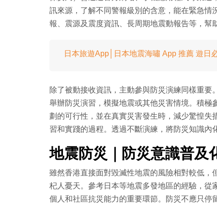
訊來源，了解不同警報級別的含意，能在緊急情
報、震源及震度資訊、長周期地震動報告等，幫
日本旅遊App│日本地震海嘯 App 推薦 
除了被動接收資訊，主動參與防災演練同樣重要。
舉辦防災演習，模擬地震或其他災害情境。積極
劃的可行性，並在真實災害發生時，減少驚惶失
習和實踐的過程。透過不斷演練，將防災知識內
地震防災｜防災意識普及化
雖然香港直接面對毀滅性地震的風險相對較低，
杞人憂天。參考日本等地震多發地區的經驗，從
個人和社區抗災能力的重要環節。防災不應只停