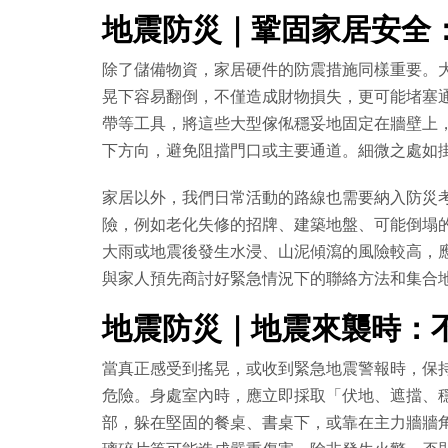
地震防災｜鞏固家居安全
除了儲備物資，家居硬件的防震措施同樣重要。
晃下容易翻倒，不僅造成財物損失，更可能堵塞
帶等工具，將這些大型傢俬穩妥地固定在牆壁上
下方向，避免阻擋門口或主要通道。細微之處如
家居以外，我們日常活動的路線也需要納入防災
險，例如老化失修的招牌、建築地盤、可能倒塌
大雨或地震後發生水浸、山泥傾瀉的風險較高，
與家人預先商討好緊急情況下的聯絡方法和集合
地震防災｜地震來襲時：
當真正感受到搖晃，或收到緊急地震警報時，保
危險。身處室內時，應立即採取「伏地、遮擋、穩住」（D
部，躲在堅固的餐桌、書桌下，或靠在主力牆牆