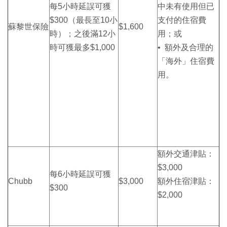
每5小時延誤可獲
中未有使用但已
$300（最長至10小
支付的住宿費
蘇黎世保險
$1,600
時）；之後滿12小
用；或
時可獲最多$1,000
• 額外及合理的
「海外」住宿費
用。
額外交通津貼：
$3,000
每6小時延誤可獲
Chubb
$3,000
額外住宿津貼：
$300
$2,000