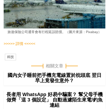
旅遊保險公司通常會有行程延誤賠償。（圖片來源：Pixabay）
>>>>> 詳情 <<<<<
科技
相關文章
國內女子睡前把手機充電線置於枕頭底 翌日
早上竟發生意外？
長者用 WhatsApp 好易中騙案？ 幫父母手機
做齊「這 3 個設定」 自動過濾陌生來電/釣魚
連結