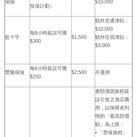
保險
$10,000
投保計劃）
額外交通津貼：
$10,000
每6小時延誤可獲
藍十字
$1,500
額外住宿津貼：
$300
$3,000
每6小時延誤可獲
豐隆保險
$2,500
不適用
$250
會賠償因旅程延
誤引致之酒店費
用，以保障表列
明的「最高賠償
額」為上限：
• 「受保旅程」