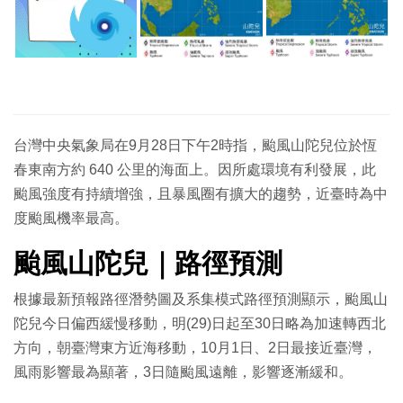
台灣中央氣象局在9月28日下午2時指，颱風山陀兒位於恆
春東南方約 640 公里的海面上。因所處環境有利發展，此
颱風強度有持續增強，且暴風圈有擴大的趨勢，近臺時為中
度颱風機率最高。
颱風山陀兒｜路徑預測
根據最新預報路徑潛勢圖及系集模式路徑預測顯示，颱風山
陀兒今日偏西緩慢移動，明(29)日起至30日略為加速轉西北
方向，朝臺灣東方近海移動，10月1日、2日最接近臺灣，
風雨影響最為顯著，3日隨颱風遠離，影響逐漸緩和。