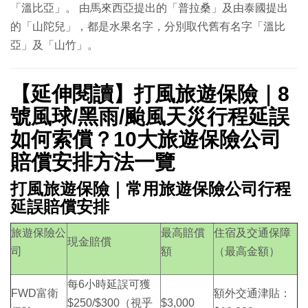
「溫比亞」。 由馬來西亞提出的「普拉桑」及由泰國提出
的「山陀兒」，都是水果名字，分別取代舊有名字「溫比
亞」及「山竹」。
【延伸閱讀】打風旅遊保險｜8
號風球/黑雨/颱風天災行程延誤
如何索償？10大旅遊保險公司
賠償安排方法一覽
打風旅遊保險｜常用旅遊保險公司行程
延誤賠償安排
旅遊保險公
最高賠償
住宿及交通保障
現金賠償
司
額
（最高金額）
每6小時延誤可獲
FWD富衛
額外交通津貼：
$250/$300（視乎
$3,000