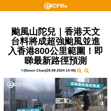
颱風山陀兒｜香港天文
台料將成超強颱風並進
入香港800公里範圍！即
睇最新路徑預測
|
Simon Chan
|
29-09-2024 14:45
|