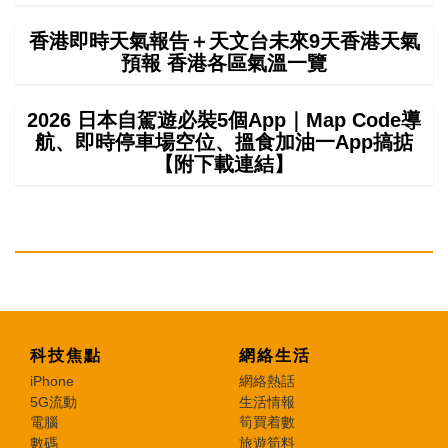
香港即時天氣報告＋天文台未來9天香港天氣
預報 香港各區氣溫一覽
2026 日本自駕遊必裝5個App｜Map Code導
航、即時停車場空位、搵食加油一App搞掂
【附下載連結】
科技焦點
網絡生活
iPhone
網絡熱話
5G流動
生活情報
電腦
筍買着數
數碼
旅遊筍料