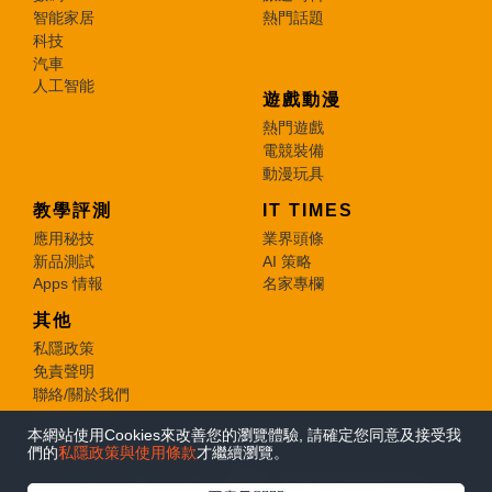
智能家居
熱門話題
科技
汽車
人工智能
遊戲動漫
熱門遊戲
電競裝備
動漫玩具
教學評測
IT TIMES
應用秘技
業界頭條
新品測試
AI 策略
Apps 情報
名家專欄
其他
私隱政策
免責聲明
聯絡/關於我們
本網站使用Cookies來改善您的瀏覽體驗, 請確定您同意及接受我
© 2026 e-zone. All Rights Reserved.
們的
私隱政策與使用條款
才繼續瀏覽。
在Google