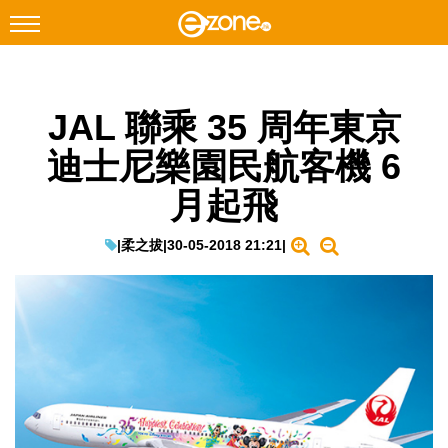
搜尋
JAL 聯乘 35 周年東京
Facebook
Instagram
迪士尼樂園民航客機 6
科技焦點
月起飛
網絡生活
遊戲動漫
|
柔之拔
|
30-05-2018 21:21
|
教學評測
EduTech
IT Times
生成式AI與雲端應用
Enterprise Digital Transformation