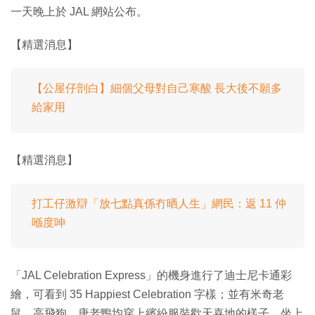
一天晚上於 JAL 網站公布。
【精選消息】
【公屋仔剖白】細個父母對自己寒酸 長大後不願多
給家用
【精選消息】
打工仔激辯「放七點真係冇晒人生」網民：返 11 仲
喺度呻
「JAL Celebration Express」的機身進行了迪士尼卡通彩
繪，可看到 35 Happiest Celebration 字樣；並有米奇老
鼠、高飛狗、唐老鴨均穿上繽紛服裝歡天喜地的樣子。坐上