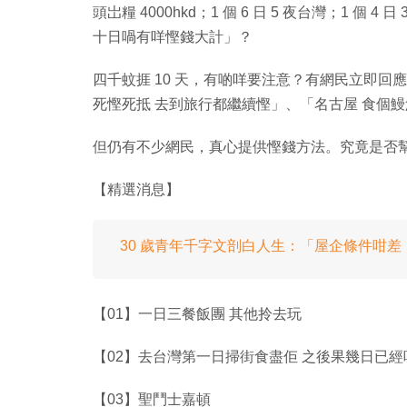
頭岀糧 4000hkd；1 個 6 日 5 夜台灣；1 
十日喎有咩慳錢大計」？
四千蚊捱 10 天，有啲咩要注意？有網民立即回
死慳死抵 去到旅行都繼續慳」、「名古屋 食個鰻魚飯 
但仍有不少網民，真心提供慳錢方法。究竟是否幫
【精選消息】
30 歲青年千字文剖白人生：「屋企條件咁
【01】一日三餐飯團 其他拎去玩
【02】去台灣第一日掃街食盡佢 之後果幾日已經唔
【03】聖鬥士嘉頓