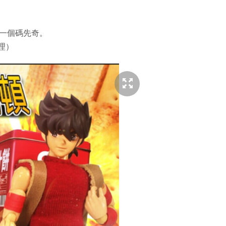
一個碼先奇。
理）