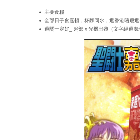
主要食糧
全部日子食嘉頓，杯麵同水，返香港唔瘦返
過關一定好_ 起部 x 光機岀黎（文字經過處