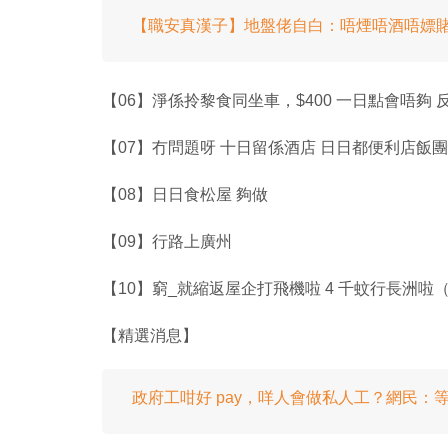
【職安真漢子】地盤佬自白：唔煙唔酒唔嫖賭
【06】淨係拎黎食同坐車，$400 一日點會唔夠
【07】冇問題呀 十日留係酒店 日日都便利店飯團
【08】日日食松屋 夠做
【09】行路上廣州
【10】窮_就縮返屋企打飛機啦 4 千蚊行長洲啦
【精選消息】
政府工咁好 pay，咩人會做私人工？網民：