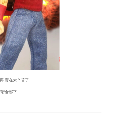
可再 實在太辛苦了
酒店嘢食都平