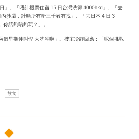
日」、「唔計機票住宿 15 日台灣洗得 4000hkd」、「去
五夜河內沙壩，計哂所有嘢三千蚊有找」、「去日本 4 日 3
 返嚟，你話夠唔夠玩？」。
一兩個星期仲叫慳 大洗添啦」。樓主冷靜回應：「呢個挑戰
飲食