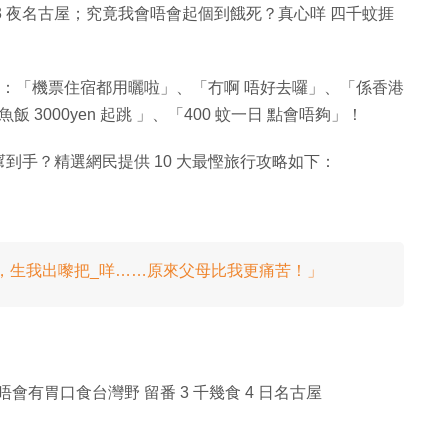
個 4 日 3 夜名古屋；究竟我會唔會起個到餓死？真心咩 四千蚊捱
應：「機票住宿都用曬啦」、「冇啊 唔好去囉」、「係香港
3000yen 起跳 」、「400 蚊一日 點會唔夠」！
到手？精選網民提供 10 大最慳旅行攻略如下：
差，生我出嚟把_咩……原來父母比我更痛苦！」
會有胃口食台灣野 留番 3 千幾食 4 日名古屋