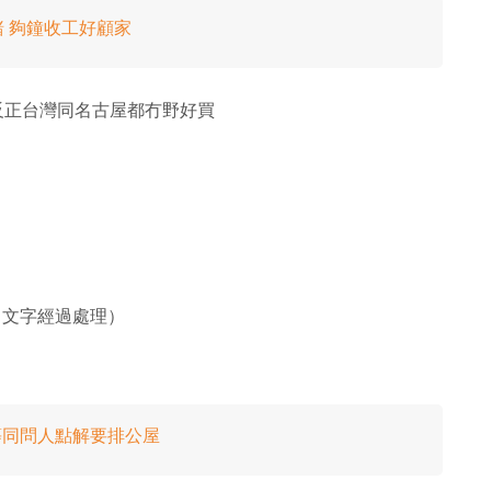
 夠鐘收工好顧家
 反正台灣同名古屋都冇野好買
（文字經過處理）
等同問人點解要排公屋