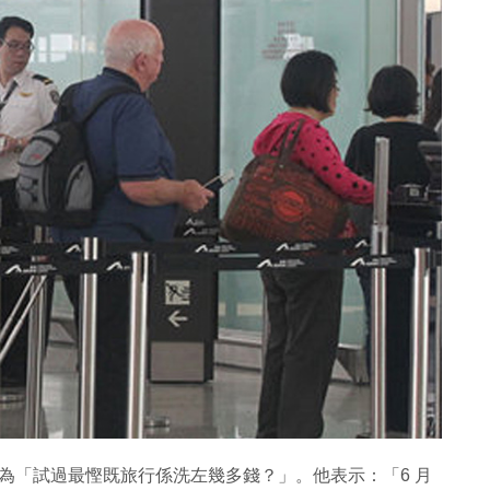
，題為「試過最慳既旅行係洗左幾多錢？」。他表示：「6 月