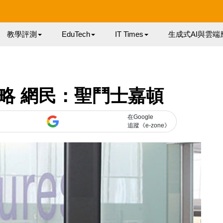
教學評測
EduTech
IT Times
生成式AI與雲端
攻略 網民：聖鬥士嘉頓
在Google
追蹤《e-zone》