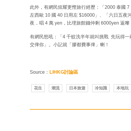
此外，有網民炫耀更慳旅行經歷：「2000 泰國 7 
左西歐 10 國 40 日用左 $16000」、「六日
夜，唱 4 萬 yen，比埋旅館錢仲剩 6000yen
有網民怒吼：「4 千蚊洗半年就叫挑戰 先玩得
交俾你」。小記就「膠都費事俾」喇！
Source：
LIHKG討論區
花生
潮流
日本旅遊
冷知識
本地玩