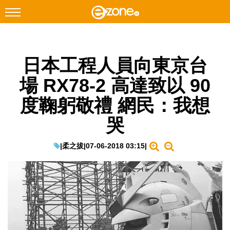
搜尋
日本工程人員向東京台
Facebook
Instagram
場 RX78-2 高達致以 90
科技焦點
度鞠躬敬禮 網民：我想
網絡生活
哭
遊戲動漫
教學評測
|
柔之拔
|
07-06-2018 03:15
|
EduTech
IT Times
生成式AI與雲端應用
Enterprise Digital Transformation