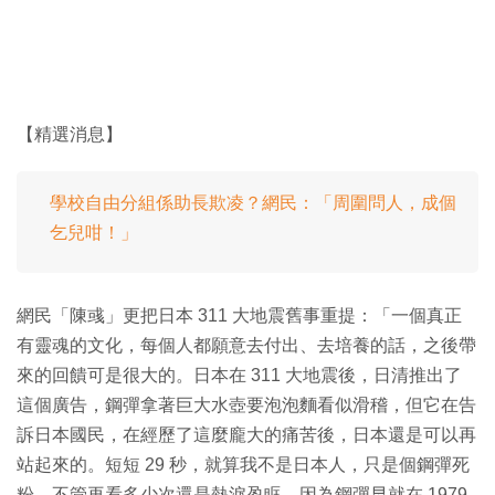
【精選消息】
學校自由分組係助長欺凌？網民：「周圍問人，成個
乞兒咁！」
網民「陳彧」更把日本 311 大地震舊事重提：「一個真正
有靈魂的文化，每個人都願意去付出、去培養的話，之後帶
來的回饋可是很大的。日本在 311 大地震後，日清推出了
這個廣告，鋼彈拿著巨大水壺要泡泡麵看似滑稽，但它在告
訴日本國民，在經歷了這麼龐大的痛苦後，日本還是可以再
站起來的。短短 29 秒，就算我不是日本人，只是個鋼彈死
粉，不管再看多少次還是熱淚盈眶，因為鋼彈早就在 1979