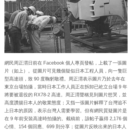
特集
網民周正渭日前在 Facebook 個人專頁發帖，上載了一張圖
片（如上）。從圖片可見幾個疑似日本工程人員，向一隻巨
型高達頭，致 90 度鞠躬敬禮。周正渭表示圖片乃於去年在
東京台場拍攝，當時日本工作人員正在拆卸已屹立台場 9 年
將要被退役的 RX78-2 高達。周正渭聲稱見到圖片想哭，並
高度讚揚日本人的敬業態度；又指一張圖片解釋了台灣追不
上日本的原因，表示台灣人需要學習。但有網民質疑圖片是
在 9 年前安裝高達時拍攝的。截稿前，該帖子贏得 2,176 個
心情、154 個回應、699 則分享；從圖片反映出來的日本人