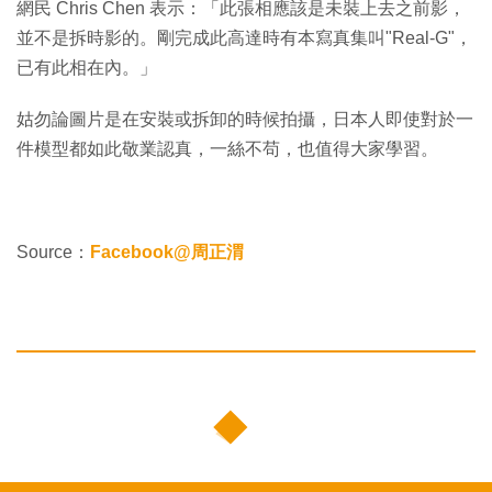
網民 Chris Chen 表示：「此張相應該是未裝上去之前影，
並不是拆時影的。剛完成此高達時有本寫真集叫"Real-G"，
已有此相在內。」
姑勿論圖片是在安裝或拆卸的時候拍攝，日本人即使對於一
件模型都如此敬業認真，一絲不苟，也值得大家學習。
Source：
Facebook@周正渭