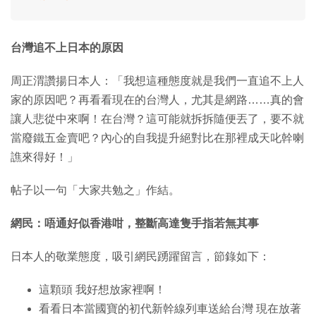
台灣追不上日本的原因
周正渭讚揚日本人：「我想這種態度就是我們一直追不上人
家的原因吧？再看看現在的台灣人，尤其是網路……真的會
讓人悲從中來啊！在台灣？這可能就拆拆隨便丟了，要不就
當廢鐵五金賣吧？內心的自我提升絕對比在那裡成天叱幹喇
譙來得好！」
帖子以一句「大家共勉之」作結。
網民：唔通好似香港咁，整斷高達隻手指若無其事
日本人的敬業態度，吸引網民踴躍留言，節錄如下：
這顆頭 我好想放家裡啊！
看看日本當國寶的初代新幹線列車送給台灣 現在放著