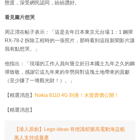
態度，深受網民認同，紛紛讚好。
看見圖片想哭
周正渭在帖子表示：「這是去年日本東京元台場 1：1 鋼彈
RX-78-2 拆除工程時的一張照片，那時看到這段新聞影片讓
我有點想哭。」
他指出：「現場的工作人員向聳立於日本國土九年之久的鋼
彈致敬，感謝它這九年來的辛勞與對這塊土地帶來的貢獻
（至少賺了一堆觀光財！）。」
【精選消息】
Nokia 8110 4G 到港！水貨賣價公開！
【精選消息】
【港人原創】Lego ideas 有燈識郁樂高電動海盜船
萬人支持或量產