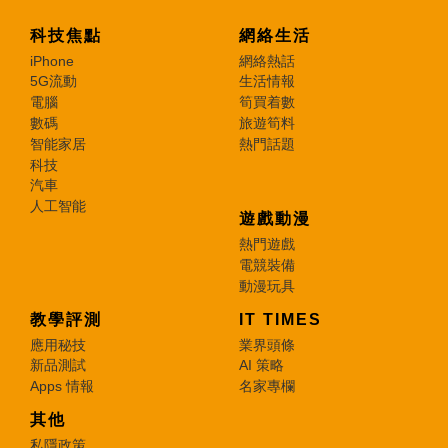
科技焦點
網絡生活
iPhone
網絡熱話
5G流動
生活情報
電腦
筍買着數
數碼
旅遊筍料
智能家居
熱門話題
科技
汽車
人工智能
遊戲動漫
熱門遊戲
電競裝備
動漫玩具
教學評測
IT TIMES
應用秘技
業界頭條
新品測試
AI 策略
Apps 情報
名家專欄
其他
私隱政策