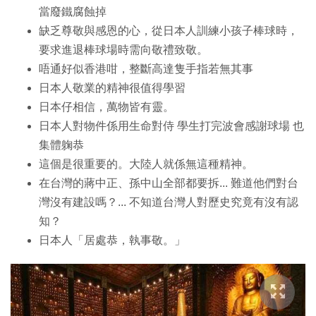
當廢鐵腐蝕掉
缺乏尊敬與感恩的心，從日本人訓練小孩子棒球時，
要求進退棒球場時需向敬禮致敬。
唔通好似香港咁，整斷高達隻手指若無其事
日本人敬業的精神很值得學習
日本仔相信，萬物皆有靈。
日本人對物件係用生命對侍 學生打完波會感謝球場 也
集體躹恭
這個是很重要的。大陸人就係無這種精神。
在台灣的蔣中正、孫中山全部都要拆... 難道他們對台
灣沒有建設嗎？... 不知道台灣人對歷史究竟有沒有認
知？
日本人「居處恭，執事敬。」