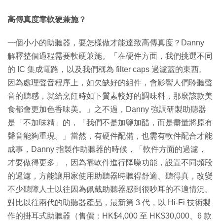
高傳真度靠軟硬兼施？
一個小小的助聽器，要怎樣做才能達致高傳真度？Danny
解釋整個過程需要軟硬兼施。「在硬件方面，我們挑選不同
的 IC 集成電路，以及我們稱為 filter caps 過濾蓋的東西。
因為處理聲音程序上，如欠缺好的組件，會影響人們聆聽聲
音的聽感，就給烹飪時如下質素較好的調味料，那麼該款美
食都會更加色香味美。」之不過，Danny 強調研製助聽器
是「不加味精」的，「我們不是加鹽加醋，而是盡量將原有
聲音能夠重現。」當然，有硬件配備，也需有軟件配合才能
成事，Danny 指製作助聽器的時候，「軟件方面的過濾，
才要做得更多」，因為靠軟件進行降噪功能，設置不同頻段
的過濾，方能讓用家使用助聽器時聽得舒適、聽得真，改變
不少聽障人士以往因為佩戴助聽器感到很吵耳的不適情況。
對比以往兩代的助聽器產品，最新第 3 代，以 Hi-Fi 技術製
作的掛耳式助聽器（售價：HK$4,000 至 HK$30,000、6 款