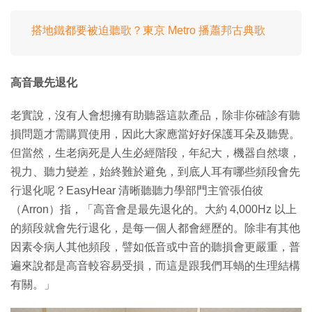
搭地鐵都要被迫聽歌？東京 Metro 播蕭邦古典歌
高音最先退化
老實說，沒有人會想擁有助聽器這款產品，除非你確診有聽
損問題才需購買使用，因此大家應當好好保護耳朵及聽覺。
但當然，生老病死是人生必經階段，年紀大，機器自然壞，
視力、聽力變差，始終難於避免，到底人耳有哪些頻段會先
行退化呢？EasyHear 清晰聽聽力學部門主管張伯彼
（Arron）指，「高音會是最先退化的。大約 4,000Hz 以上
的頻段就會先行退化，是每一個人都會經歷的。除非有其他
因素令病人其他頻段，譬如低音或中音的聽損會更嚴重，普
遍來說都是高音較容易受損，而這是跟我們耳蝸的生理結構
有關。」