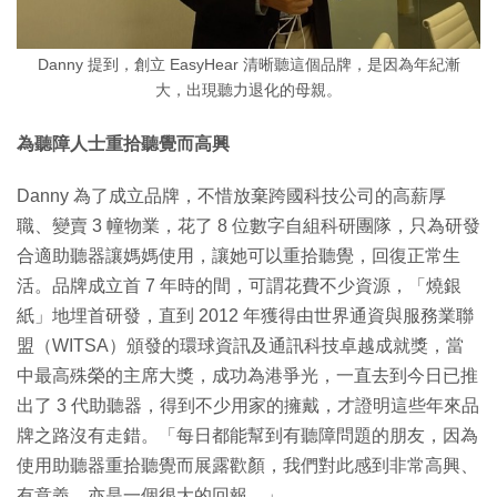
Danny 提到，創立 EasyHear 清晰聽這個品牌，是因為年紀漸
大，出現聽力退化的母親。
為聽障人士重拾聽覺而高興
Danny 為了成立品牌，不惜放棄跨國科技公司的高薪厚
職、變賣 3 幢物業，花了 8 位數字自組科研團隊，只為研發
合適助聽器讓媽媽使用，讓她可以重拾聽覺，回復正常生
活。品牌成立首 7 年時的間，可謂花費不少資源，「燒銀
紙」地埋首研發，直到 2012 年獲得由世界通資與服務業聯
盟（WITSA）頒發的環球資訊及通訊科技卓越成就獎，當
中最高殊榮的主席大獎，成功為港爭光，一直去到今日已推
出了 3 代助聽器，得到不少用家的擁戴，才證明這些年來品
牌之路沒有走錯。「每日都能幫到有聽障問題的朋友，因為
使用助聽器重拾聽覺而展露歡顏，我們對此感到非常高興、
有意義，亦是一個很大的回報。」