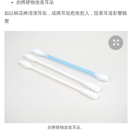
勿將硬物放進耳朵
如以棉花棒清潔耳垢，或將耳垢愈推愈入，阻塞耳道影響聽
覺
勿將硬物放進耳朵。