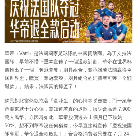
特集
華帝（Vatti）是法國國家足球隊的中國贊助商。為了支持法
國隊，早前不惜下重本宣佈了一個退款計劃。華帝在世界杯
前推出了一個「奪冠套餐」廚具組合，並承諾若法國贏得今
屆世界盃，購買「奪冠套餐」廚具組合的消費者可獲「全額
退款」。結果，法國真的捧盃了！
網民對此當然就抱著「食花生」的心情等睇走數，而一衆華
帝股東就十分心傷，需知道若真的退款，損失會高達 7,900
萬人民幣。亦因爲如此，華帝股價過去 1 個月已下跌約
50%。想不到華帝沒任何猶豫，今早直接就宣佈「慶祝法國
隊奪冠，華帝退全款啟動！」合資格消費者只要在 7 月 24