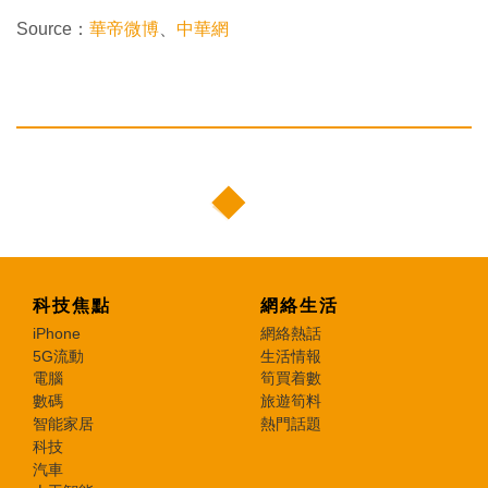
Source：
華帝微博
、
中華網
科技焦點
網絡生活
iPhone
網絡熱話
5G流動
生活情報
電腦
筍買着數
數碼
旅遊筍料
智能家居
熱門話題
科技
汽車