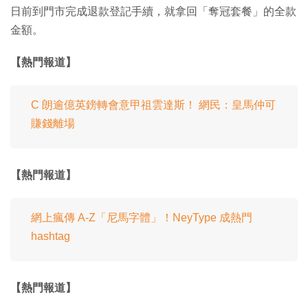
日前到門市完成退款登記手續，就拿回「奪冠套餐」的全款
金額。
【熱門報道】
C 朗逾億英鎊轉會意甲祖雲達斯！ 網民：皇馬仲可
賺錢離場
【熱門報道】
網上瘋傳 A-Z「尼馬字體」！NeyType 成熱門
hashtag
【熱門報道】