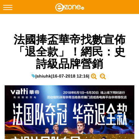
搜尋
法國捧盃華帝找數宣佈
Facebook
Instagram
「退全款」！網民：史
科技焦點
詩級品牌營銷
網絡生活
遊戲動漫
|
shiuhk
|
16-07-2018 12:16
|
教學評測
EduTech
IT Times
生成式AI與雲端應用
Enterprise Digital Transformation