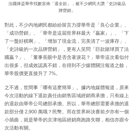
法國捧盃華帝找數宣佈「退全款」，被不少網民大讚「史詩級品
牌營銷」
對此，不少内地網民都紛紛留言力撐華帝是「良心企業」、
「成功營銷」、「華帝是這屆世界杯最大『贏家』」、「下
了一盤好棋啊」、「增加了現金流，完美清了一波庫存」、
「史詩級的一次品牌營銷」，更有人笑問「巨款賭球買了法
國贏？」、「董事長眼中是否含著淚花？」華帝這次看似付
出很多，但成效認真不錯，在得到不少媒體關注報道之餘，
華帝股價更直接升了 7%。
之不過，世間事「哪有這麽簡單」。據内地媒體報道，原來
今次活動的線下退款責任由銷售區域經銷商承擔，只有線上
的退款由華帝公司總部承擔。所以，華帝總部需要承擔的退
款部分僅 2,900 萬哦？民幣。而在世界杯決賽前夕亦有一個
小插曲，就是華帝的京津地區經銷商跑路失聯，相信亦跟今
次活動有關。