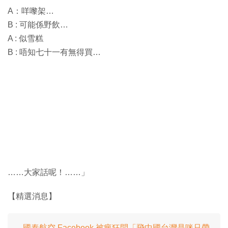
A：咩嚟架…
B : 可能係野飲…
A : 似雪糕
B : 唔知七十一有無得買…
……大家話呢！……」
【精選消息】
國泰航空 Facebook 被瘋狂問「飛中國台灣是咪只帶