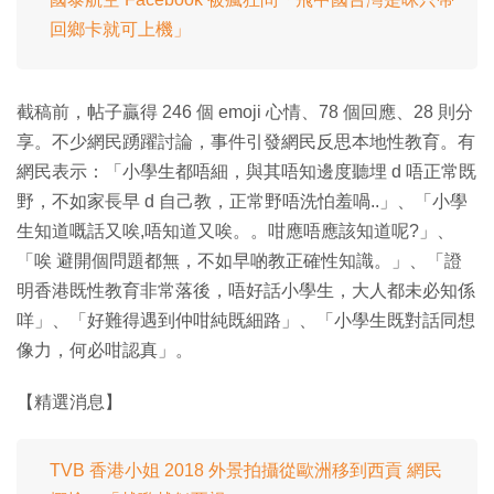
回鄉卡就可上機」
截稿前，帖子贏得 246 個 emoji 心情、78 個回應、28 則分
享。不少網民踴躍討論，事件引發網民反思本地性教育。有
網民表示：「小學生都唔細，與其唔知邊度聽埋 d 唔正常既
野，不如家長早 d 自己教，正常野唔洗怕羞喎..」、「小學
生知道嘅話又唉,唔知道又唉。。咁應唔應該知道呢?」、
「唉 避開個問題都無，不如早啲教正確性知識。」、「證
明香港既性教育非常落後，唔好話小學生，大人都未必知係
咩」、「好難得遇到仲咁純既細路」、「小學生既對話同想
像力，何必咁認真」。
【精選消息】
TVB 香港小姐 2018 外景拍攝從歐洲移到西貢 網民