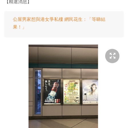
【精選消息】
公屋男家想與港女爭私樓 網民花生：「等睇結
果！」