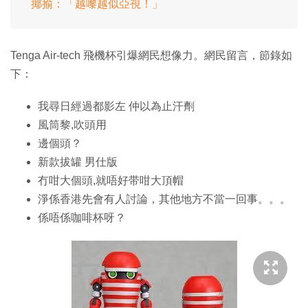
揶揄：「越嚟越似亞視！」
Tenga Air-tech 飛機杯引爆網民想像力。網民留言，節錄如
下：
我尋日經過都影左 仲以為止汗劑
風筒黎,吹頭用
邊個頭？
新款拔罐 男仕版
冇咁大個頭,就唔好带咁大頂帽
淨係香港先會有人討論，其他地方不當一回事。。。
係唔係咖啡杯呀？