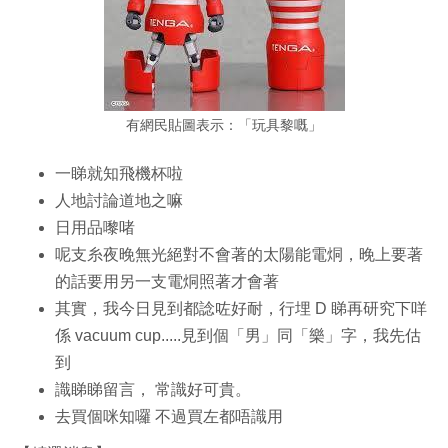
有網民貼圖表示：「玩具黎嘅」
一睇就知飛機杯啦
人地討論道地之嘛
日用品嚟啫
呢支糸夜晚無光絕對不會著的太陽能電烔，晚上要著
的話要用另一支電烔照著才會著
其實，我今日見到都諗咗好耐，行埋 D 睇再研究下咩
係 vacuum cup.....見到個「男」同「樂」字，我先估
到
識睇睇留言， 常識好可貴。
去買個咪知囉 不過買左都唔識用