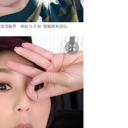
現已席捲香港演藝界，例如 G.E.M. 鄧紫棋有份玩。