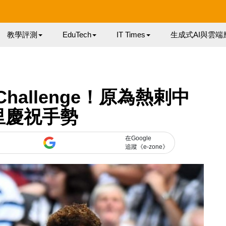
教學評測
EduTech
IT Times
生成式AI與雲端
i Challenge！原為熱剌中
里慶祝手勢
在Google
追蹤《e-zone》