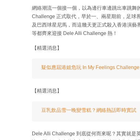
網絡潮流一個接一個，以為邊行車邊跳出車跳舞的 Kiki 
Challenge 正式取代，早於一、兩星期前，足球界經已
及巴西球星尼馬，而這幾天更正式殺入香港演藝界，G
等都齊來迎接 Dele Alli Challenge 熱！
【精選消息】
疑似應屆港姐危玩 In My Feelings Chal
【精選消息】
豆乳飲品雪一晚變雪糕？網絡熱話即時實試
Dele Alli Challenge 到底從何而來呢