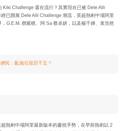
Challenge 還在流行？其實現在已被 Dele Alli
開展 Dele Alli Challenge 潮流，英超熱剌中場阿里
.E.M. 鄧紫棋、阿 Sa 蔡卓妍，以及楊千嬅、黃浩然
lenge 網民：亂拋垃圾罰千五？
？其實就是英超熱剌中場阿里最新版本的慶祝手勢，在早前熱刺以 2