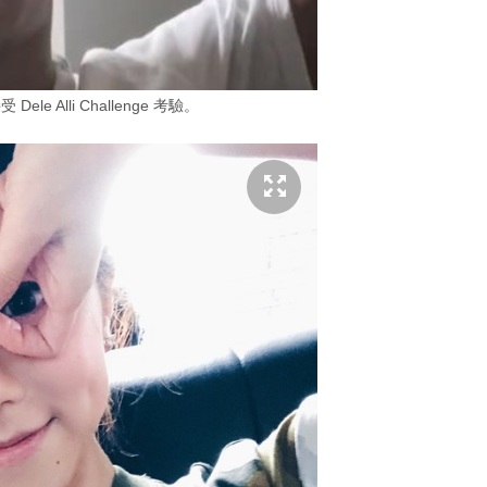
le Alli Challenge 考驗。