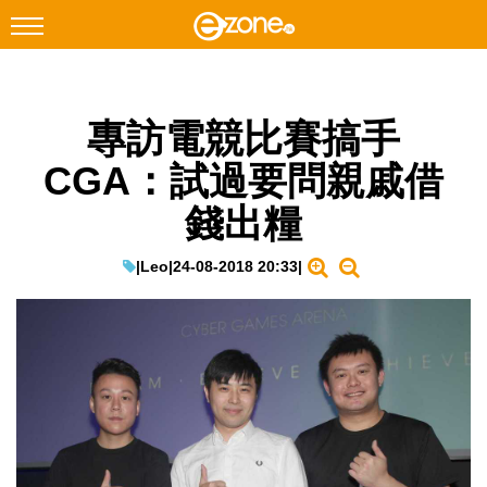
搜尋
專訪電競比賽搞手
Facebook
Instagram
CGA：試過要問親戚借
科技焦點
錢出糧
網絡生活
遊戲動漫
|
Leo
|
24-08-2018 20:33
|
教學評測
EduTech
IT Times
生成式AI與雲端應用
Enterprise Digital Transformation