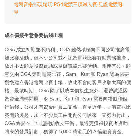
電競音樂節現場玩 PS4電競三項鐵人賽‧見證電競冠
軍
成本價接生意兼要借錢出糧
CGA 成立初期並不順利，CGA 雖然積極向不同公司推廣電
競比賽活動，但不少公司並不認為電競比賽有助業務推廣，
故此不太願意投資贊助或舉辦電競比賽活動。即使有公司願
意交由 CGA 策劃電競比賽，Sam、Kurt 和 Ryan 認為需要
慢慢建立香港電競比賽市場，故此不會向客戶收取太高的價
格。最壞時期，CGA 除了以成本價接生意外，還曾試過因
為資金周轉問題，令 Sam、Kurt 和 Ryan 需要向親戚和銀
行借錢，公司才有資金向員工支薪。直至近年，香港電競比
賽開始興起，加上不少員工由開創公司以來一直努力付出，
CGA 終於在上年起開始收支平衡，最近更獲得投資者資助
將來的發展計劃，獲得了 5,000 萬港元的 A 輪融資資金。