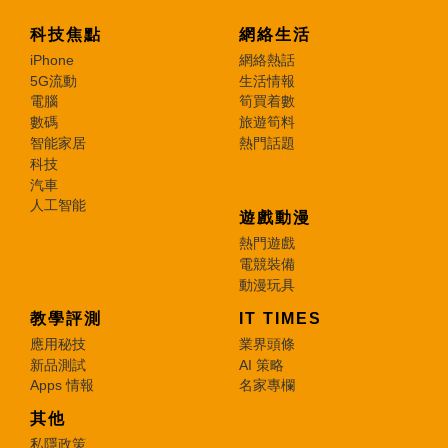
科技焦點
網絡生活
iPhone
網絡熱話
5G流動
生活情報
電腦
筍買着數
數碼
旅遊筍料
智能家居
熱門話題
科技
汽車
人工智能
遊戲動漫
熱門遊戲
電競裝備
動漫玩具
教學評測
IT TIMES
應用秘技
業界頭條
新品測試
AI 策略
Apps 情報
名家專欄
其他
私隱政策