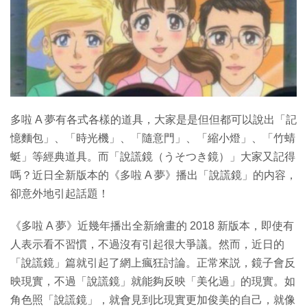
特集
多啦 A 夢有各式各樣的道具，大家是是但但都可以說出「記
憶麵包」、「時光機」、「隨意門」、「縮小燈」、「竹蜻
蜓」等經典道具。而「說謊鏡（うそつき鏡）」大家又記得
嗎？近日全新版本的《多啦 A 夢》播出「說謊鏡」的内容，
卻意外地引起話題！
《多啦 A 夢》近幾年播出全新繪畫的 2018 新版本，即使有
人表示看不習慣，不過沒有引起很大爭議。然而，近日的
「說謊鏡」篇就引起了網上瘋狂討論。正常來説，鏡子會反
映現實，不過「說謊鏡」就能夠反映「美化過」的現實。如
角色照「說謊鏡」，就會見到比現實更加俊美的自己，就像