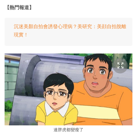
【熱門報道】
沉迷美顏自拍會誘發心理病？美研究：美顔自拍脫離
現實！
連胖虎都變瘦了