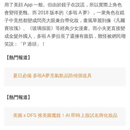
用了美顔 App 一般。但由於鏡子在説謊，所以實際上角色
會變得更醜。而 2018 版本的《多啦 A 夢》，一衆角色在鏡
子中竟然都變成閃亮大眼兼自帶化妝，畫風華麗到像《凡爾
賽玫瑰》、《玻璃假面》等經典少女漫畫。而小夫更直接變
成金髮外國人，多啦 A 夢拉長了還擁有腹肌，難怪被網民嘲
笑說：「P 過頭」！
【熱門報道】
夏日必備 多啦A夢充氣飲品防傾側道具
【熱門報道】
美圖 x DFS 推美圖魔鏡！AI 即時上妝試名牌化妝品