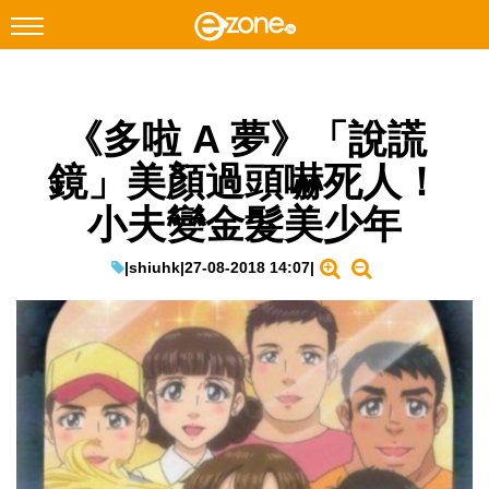
搜尋
《多啦 A 夢》「說謊
Facebook
Instagram
鏡」美顏過頭嚇死人！
科技焦點
小夫變金髮美少年
網絡生活
遊戲動漫
|
shiuhk
|
27-08-2018 14:07
|
教學評測
EduTech
IT Times
生成式AI與雲端應用
Enterprise Digital Transformation