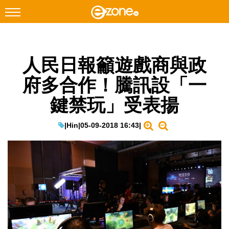
搜尋
人民日報籲遊戲商與政
Facebook
Instagram
府多合作！騰訊設「一
科技焦點
鍵禁玩」受表揚
網絡生活
遊戲動漫
|
Hin
|
05-09-2018 16:43
|
教學評測
EduTech
IT Times
生成式AI與雲端應用
Enterprise Digital Transformation