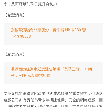
念，反而應幫助孩子提升自制力。
【精選消息】
劉德華演唱會門票瘋炒！黃牛飛 HK＄980 變
HK＄38888
【精選消息】
港鐵西鐵線列車延誤通告驚現「美乎王站」！ 網
民：MTR 成功轉移視線
文章又指出網絡遊戲產業已經成為經濟的重要推力，但網絡
遊戲公司亦有責任為青少年構建健康、安全的網絡遊戲，因
此遊戲業界要與政府作多方合作。此外，文章更提到騰訊旗