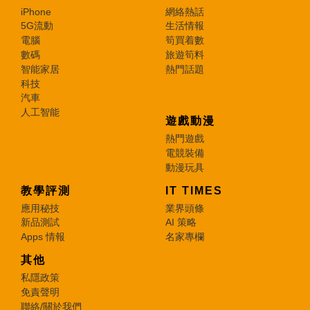
iPhone
網絡熱話
5G流動
生活情報
電腦
筍買着數
數碼
旅遊筍料
智能家居
熱門話題
科技
汽車
人工智能
遊戲動漫
熱門遊戲
電競裝備
動漫玩具
教學評測
IT TIMES
應用秘技
業界頭條
新品測試
AI 策略
Apps 情報
名家專欄
其他
私隱政策
免責聲明
聯絡/關於我們