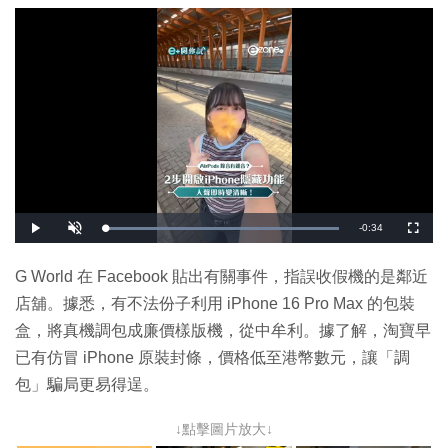
剩
-
0:34
載
播
開
全
入
放
啟
螢
完
音
幕
餘
畢
效
:
G World 在 Facebook 貼出有關事件，指誤收假機的是鄰近
1
時
0
店舖。據悉，有不法份子利用 iPhone 16 Pro Max 的包裝
0
.
間
0
盒，將真機調包成廉價樣版機，從中牟利。據了解，淘寶早
0
%
已有仿冒 iPhone 原裝封條，價格低至港幣數元，讓「調
包」騙局更易得逞。
↓點擊圖片放大↓