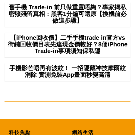
舊手機 Trade-in 前只做重置唔夠？專家揭私
密照殘留真相：黑客1分鐘可還原【換機前必
做這步驟】
【iPhone回收價】二手手機trade in官方vs
街鋪回收價目表先達現金價較好？8個iPhone
Trade-in事項須知保私隱
手機影芒唔再有波紋！ 一招隱藏神技摩爾紋
消除 實測免裝App畫面秒變高清
科技焦點
網絡生活