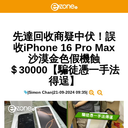
先達回收商疑中伏！誤
收iPhone 16 Pro Max
沙漠金色假機蝕
＄30000【騙徒憑一手法
得逞】
|
Simon Chan
|
21-09-2024 09:35
|